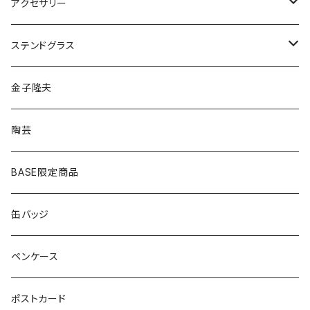
ペンダント
アクセサリー
ゴールド
ピアス
ネックレス
ステンドグラス
シルバー
ゴールド
ピアス
アクセサリー
金子隆夫
シルバー
イヤリング
イヤリング
雑貨・小物
陶芸
ピアス
ヘアゴム
BASE限定商品
ネックレス
ポニーフック
缶バッジ
ヘアゴム
ブローチ
ペンケース
ポニーフック
ポストカード