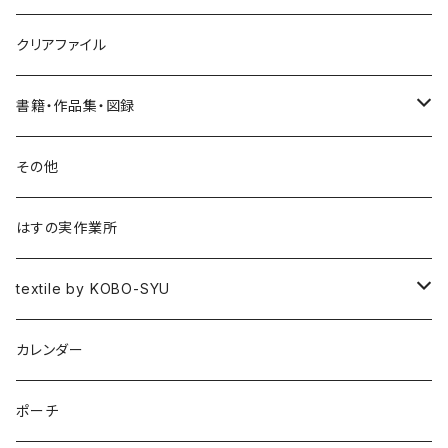
クリアファイル
書籍・作品集・図録
書籍
その他
作品集
はすの実作業所
図録
textile by KOBO-SYU
HISASHI IGARASHI
カレンダー
ポーチ