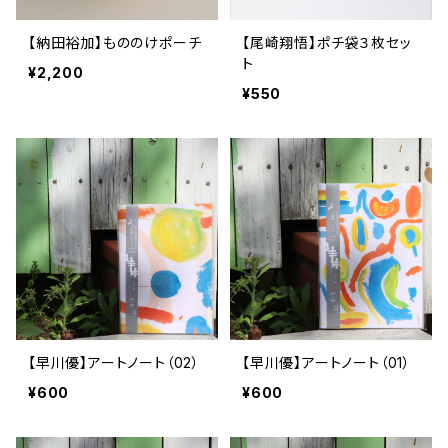
【納田裕加】もののけポーチ
【尾崎翔悟】ポチ袋３枚セッ
ト
¥2,200
¥550
【早川優】アートノート（02）
【早川優】アートノート（01）
¥600
¥600