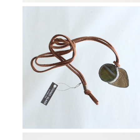
【一点物コラボアクセサリー】長谷川昌彦×POCKENI／
革ひもネックレス［G］
¥4,000