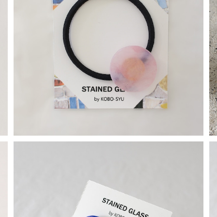
SOLD OUT
【一点物ヘアゴム】長谷川昌彦／ClearPink
¥1,000