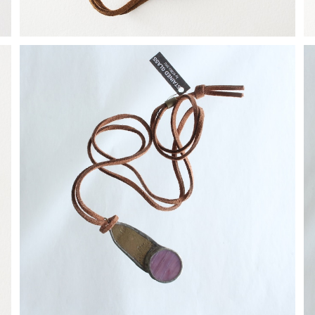
【一点物コラボアクセサリー】長谷川昌彦×POCKENI／
革ひもネックレス［I］
¥4,000