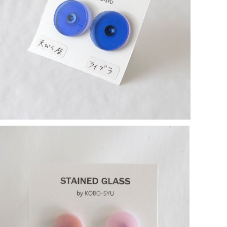
てんびん座・ライブラ／長谷川昌彦【一点物ピアス】
¥2,000
SOLD OUT
【一点物ピアス】長谷川 昌彦／ Pink circle