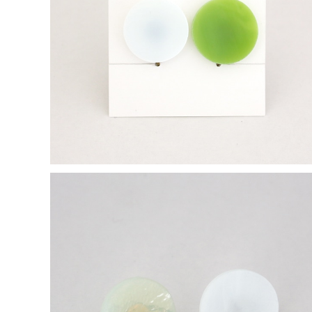
【一点物イヤリング】長谷川昌彦／White&Yellowgre
en
¥2,000
【一点物イヤリング】長谷川昌彦／Milky