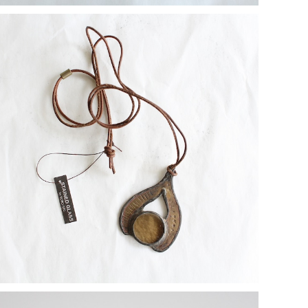
【一点物コラボアクセサリー】長谷川昌彦×POCKENI／
革ひもネックレス［A］
¥4,000