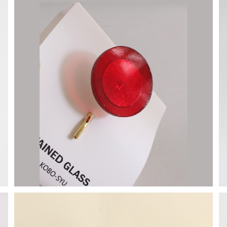
【一点物アクセサリー】長谷川昌彦／ポニーフック／red
②
¥1,000