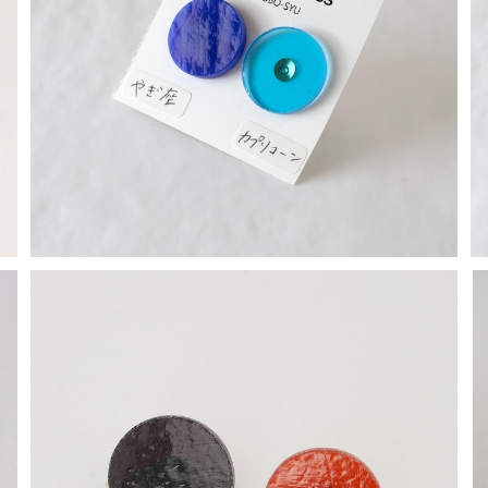
やぎ座・カプリコーン／長谷川昌彦【一点物ピアス】
¥2,000
【一点物イヤリング】長谷川昌彦／Redbrown&Deepp
urple