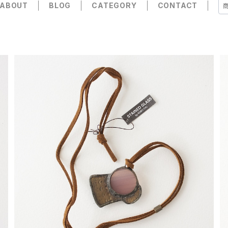
ABOUT
BLOG
CATEGORY
CONTACT
【一点物コラボアクセサリー】長谷川昌彦×POCKENI／
革ひもネックレス［N］
¥4,000