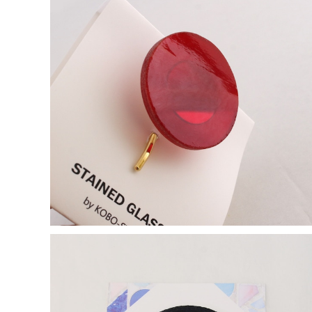
【一点物アクセサリー】長谷川昌彦／ポニーフック／red
③
¥1,000