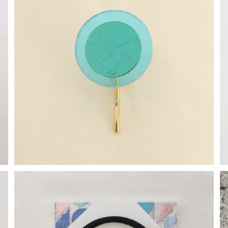
SOLD OUT
【一点物アクセサリー】長谷川昌彦／ポニーフック／cle
arblue②
¥1,000