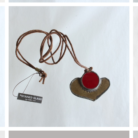
【一点物コラボアクセサリー】長谷川昌彦×POCKENI／
革ひもネックレス［F］
¥4,000