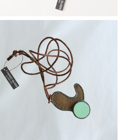
【一点物コラボアクセサリー】長谷川昌彦×POCKENI／
革ひもネックレス［H］
¥4,000