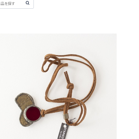
【一点物コラボアクセサリー】長谷川昌彦×POCKENI／
革ひもネックレス［M］
¥4,000