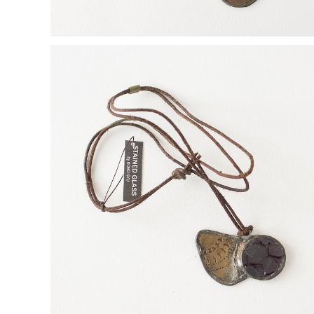
【一点物コラボアクセサリー】長谷川昌彦×POCKENI／
革ひもネックレス［O］
¥4,000