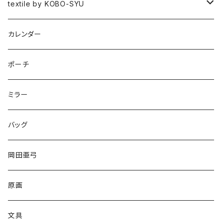
図録
textile by KOBO-SYU
HISASHI IGARASHI
カレンダー
ポーチ
ミラー
バッグ
岡田亜弓
原画
文具