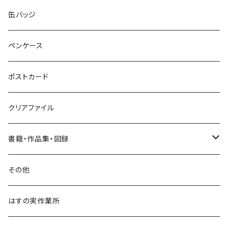
ネックレス
ポニーフック
缶バッジ
ヘアゴム
ブローチ
ペンケース
ポニーフック
ポストカード
クリアファイル
書籍・作品集・図録
書籍
その他
作品集
はすの実作業所