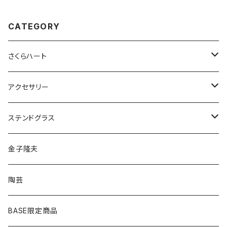
CATEGORY
さくらハート
ペンダント
アクセサリー
ゴールド
ピアス
ネックレス
ステンドグラス
シルバー
ゴールド
ピアス
アクセサリー
金子隆夫
シルバー
イヤリング
イヤリング
雑貨・小物
陶芸
ピアス
ヘアゴム
BASE限定商品