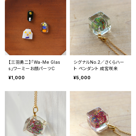
【三羽勇二】「Wa-Me Glas
シグナルNo.2／さくらハー
s」ワーミーお顔パーツC
ト ペンダント 成宮咲来
¥1,000
¥5,000