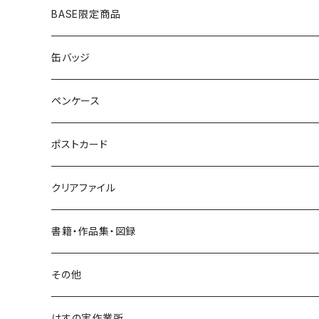
ピアス
ヘアゴム
BASE限定商品
ネックレス
ポニーフック
缶バッジ
ヘアゴム
ブローチ
ペンケース
ポニーフック
ポストカード
クリアファイル
書籍・作品集・図録
書籍
その他
作品集
はすの実作業所