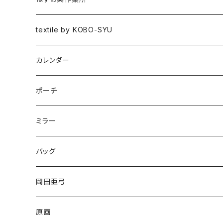
図録
textile by KOBO-SYU
HISASHI IGARASHI
カレンダー
ポーチ
ミラー
バッグ
岡田亜弓
原画