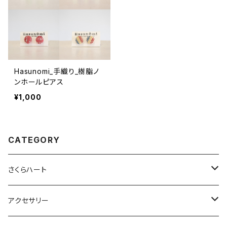
Hasunomi_手織り_樹脂ノ
ンホールピアス
¥1,000
CATEGORY
さくらハート
ペンダント
アクセサリー