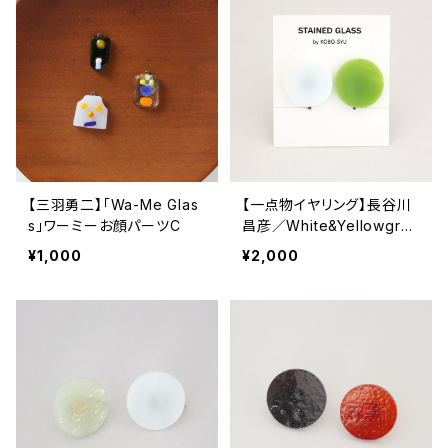
【三羽勇二】「Wa-Me Glas
【一点物イヤリング】長谷川
s」ワーミーお顔パーツC
昌彦／White&Yellowgre
en
¥1,000
¥2,000