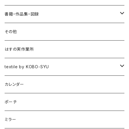
書籍・作品集・図録
書籍
その他
作品集
はすの実作業所
図録
textile by KOBO-SYU
HISASHI IGARASHI
カレンダー
ポーチ
ミラー