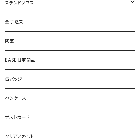
ゴールド
ピアス
ネックレス
ステンドグラス
シルバー
ゴールド
ピアス
アクセサリー
金子隆夫
シルバー
イヤリング
イヤリング
雑貨・小物
陶芸
ピアス
ヘアゴム
BASE限定商品
ネックレス
ポニーフック
缶バッジ
ヘアゴム
ブローチ
ペンケース
ポニーフック
ポストカード
クリアファイル