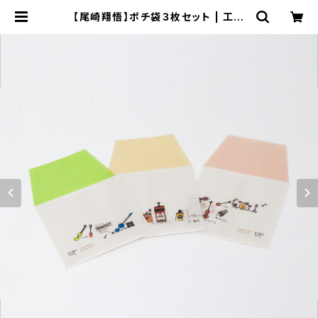
【尾崎翔悟】ポチ袋３枚セット | 工房
集 kobosyu