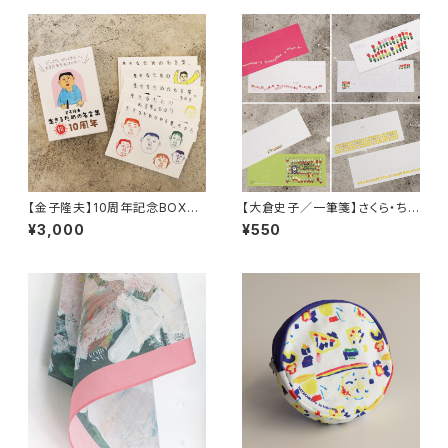
【金子隆夫】10周年記念BOX／
【大倉史子／一筆箋】さくら・ちゅ
金子隆夫 生きるための名言集。
ーりっぷ・キウイフルーツ・ゆず
¥3,000
¥550
その6〜10