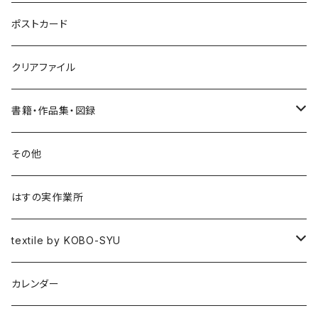
ポニーフック
ポストカード
クリアファイル
書籍・作品集・図録
書籍
その他
作品集
はすの実作業所
図録
textile by KOBO-SYU
HISASHI IGARASHI
カレンダー