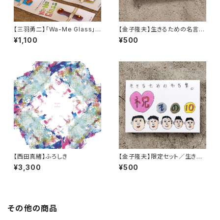
【三羽勇二】「Wa-Me Glass」ワ
【金子隆夫】生きるための名言
ーミー箸置き (2026春)
集。その11
¥1,100
¥500
【西田真緒】ふろしき
【金子隆夫】限定セット／生きる
ための名言集。祝♡その10
¥3,300
¥500
その他の商品