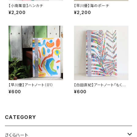
【小南菓音】ハンカチ
【早川優】海のポーチ
¥2,200
¥2,200
【早川優】アートノート（01）
【白田直紀】アートノート「もくれ
ん」
¥600
¥600
CATEGORY
さくらハート