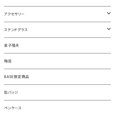
ペンダント
アクセサリー
ゴールド
ピアス
ネックレス
ステンドグラス
シルバー
ゴールド
ピアス
アクセサリー
金子隆夫
シルバー
イヤリング
イヤリング
雑貨・小物
陶芸
ピアス
ヘアゴム
BASE限定商品
ネックレス
ポニーフック
缶バッジ
ヘアゴム
ブローチ
ペンケース