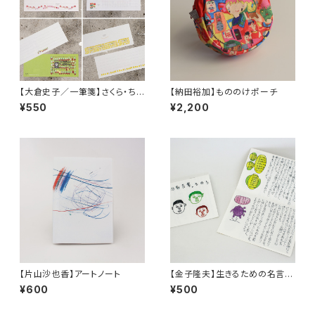
【大倉史子／一筆箋】さくら・ちゅ
【納田裕加】もののけポーチ
ーりっぷ・キウイフルーツ・ゆず
¥550
¥2,200
【片山沙也香】アートノート
【金子隆夫】生きるための名言
集。その５
¥600
¥500