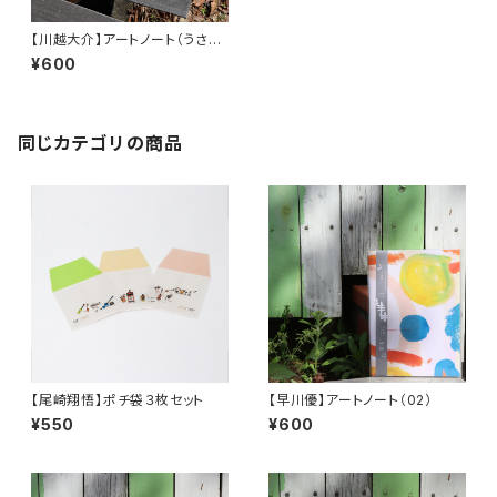
【川越大介】アートノート（うささ
んA）
¥600
同じカテゴリの商品
【尾崎翔悟】ポチ袋３枚セット
【早川優】アートノート（02）
¥550
¥600