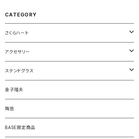
CATEGORY
さくらハート
ペンダント
アクセサリー
ゴールド
ピアス
ネックレス
ステンドグラス
シルバー
ゴールド
ピアス
アクセサリー
金子隆夫
シルバー
イヤリング
イヤリング
雑貨・小物
陶芸
ピアス
ヘアゴム
BASE限定商品