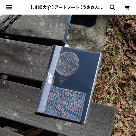
【川越大介】アートノート（うささんA）
| 工房集 kobosyu