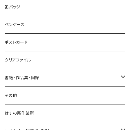
ネックレス
ポニーフック
缶バッジ
ヘアゴム
ブローチ
ペンケース
ポニーフック
ポストカード
クリアファイル
書籍・作品集・図録
書籍
その他
作品集
はすの実作業所