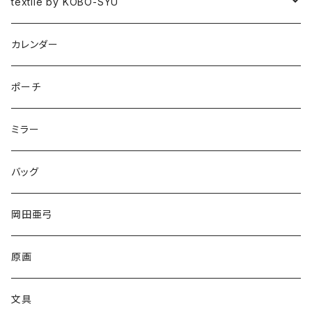
図録
textile by KOBO-SYU
HISASHI IGARASHI
カレンダー
ポーチ
ミラー
バッグ
岡田亜弓
原画
文具