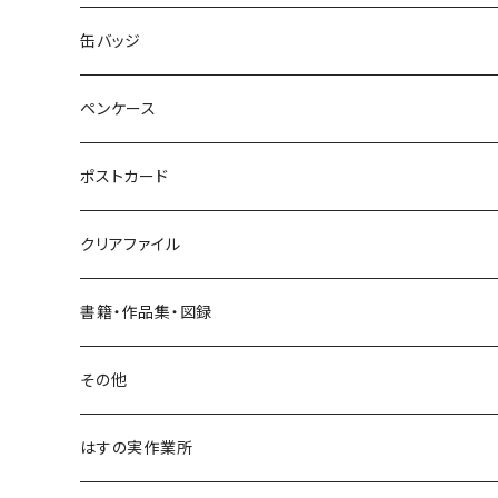
ネックレス
ポニーフック
缶バッジ
ヘアゴム
ブローチ
ペンケース
ポニーフック
ポストカード
クリアファイル
書籍・作品集・図録
書籍
その他
作品集
はすの実作業所