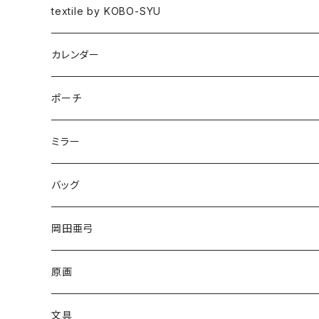
図録
textile by KOBO-SYU
HISASHI IGARASHI
カレンダー
ポーチ
ミラー
バッグ
岡田亜弓
原画
文具