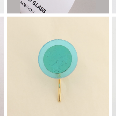
SOLD OUT
【一点物アクセサリー】長谷川昌彦／ポニーフック／cle
arblue②
¥1,000