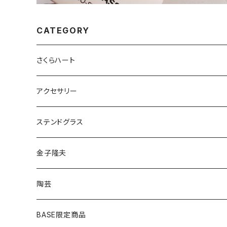
CATEGORY
さくらハート
ペンダント
アクセサリー
ゴールド
ピアス
ネックレス
ステンドグラス
シルバー
ゴールド
ピアス
アクセサリー
金子隆夫
シルバー
イヤリング
イヤリング
雑貨・小物
陶芸
ピアス
ヘアゴム
BASE限定商品