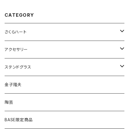
CATEGORY
さくらハート
ペンダント
アクセサリー
ゴールド
ピアス
ネックレス
ステンドグラス
シルバー
ゴールド
ピアス
アクセサリー
金子隆夫
シルバー
イヤリング
イヤリング
雑貨・小物
陶芸
ピアス
ヘアゴム
BASE限定商品