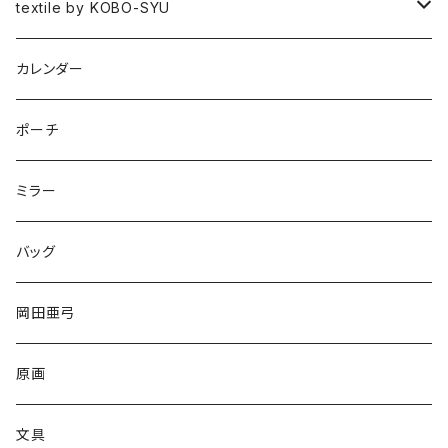
図録
textile by KOBO-SYU
HISASHI IGARASHI
カレンダー
ポーチ
ミラー
バッグ
岡田亜弓
原画
文具