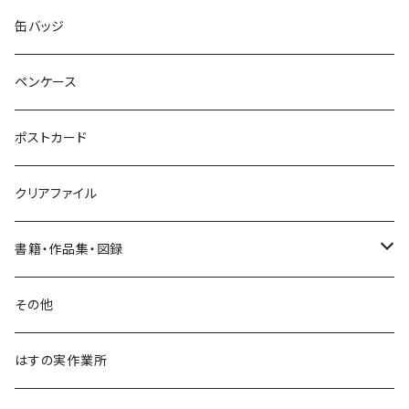
ネックレス
ポニーフック
缶バッジ
ヘアゴム
ブローチ
ペンケース
ポニーフック
ポストカード
クリアファイル
書籍・作品集・図録
書籍
その他
作品集
はすの実作業所