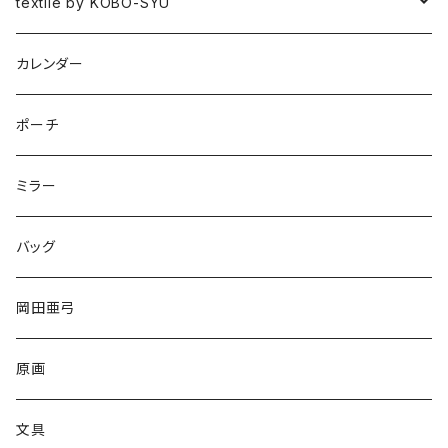
図録
textile by KOBO-SYU
HISASHI IGARASHI
カレンダー
ポーチ
ミラー
バッグ
岡田亜弓
原画
文具