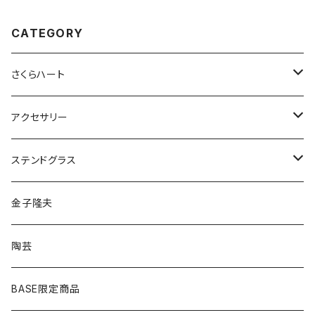
CATEGORY
さくらハート
ペンダント
アクセサリー
ゴールド
ピアス
ネックレス
ステンドグラス
シルバー
ゴールド
ピアス
アクセサリー
金子隆夫
シルバー
イヤリング
イヤリング
雑貨・小物
陶芸
ピアス
ヘアゴム
BASE限定商品