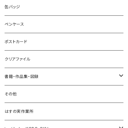
ネックレス
ポニーフック
缶バッジ
ヘアゴム
ブローチ
ペンケース
ポニーフック
ポストカード
クリアファイル
書籍・作品集・図録
書籍
その他
作品集
はすの実作業所