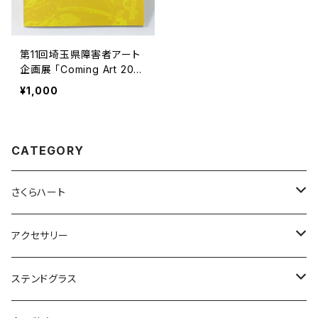
第11回埼玉県障害者アート
企画展 「Coming Art 202
0」作品集
¥1,000
CATEGORY
さくらハート
ペンダント
アクセサリー
ゴールド
ピアス
ネックレス
ステンドグラス
シルバー