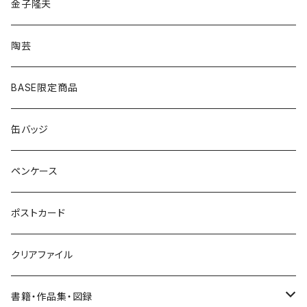
ゴールド
ピアス
アクセサリー
金子隆夫
シルバー
イヤリング
イヤリング
雑貨・小物
陶芸
ピアス
ヘアゴム
BASE限定商品
ネックレス
ポニーフック
缶バッジ
ヘアゴム
ブローチ
ペンケース
ポニーフック
ポストカード
クリアファイル
書籍・作品集・図録