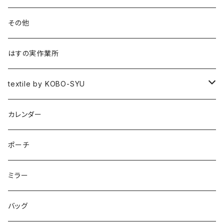
書籍
その他
作品集
はすの実作業所
図録
textile by KOBO-SYU
HISASHI IGARASHI
カレンダー
ポーチ
ミラー
バッグ