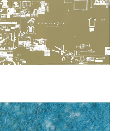
尾崎翔悟作品集
¥1,000