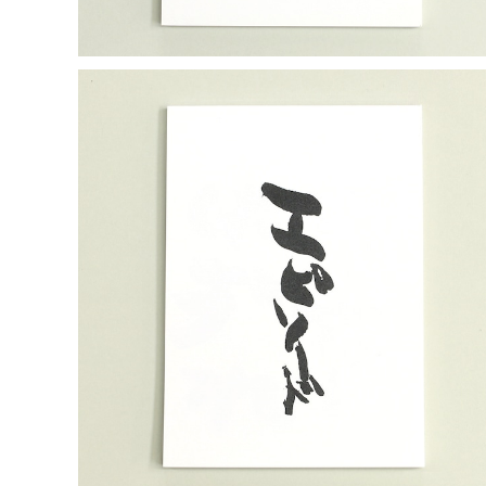
SOLD OUT
関口忠司作品集「書」／エピソード
¥600