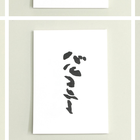
関口忠司作品集「書」／バルコニー
¥600