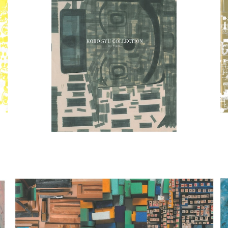
田島絵里作品集
¥1,000