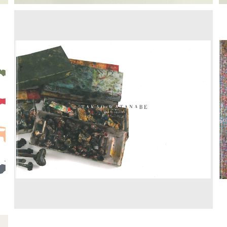
渡辺孝雄作品集
¥1,000