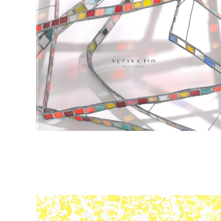
伊藤裕作品集
¥1,000