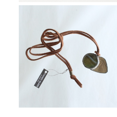
【一点物コラボアクセサリー】長谷川昌彦×POCKENI／
革ひもネックレス［G］
¥4,000