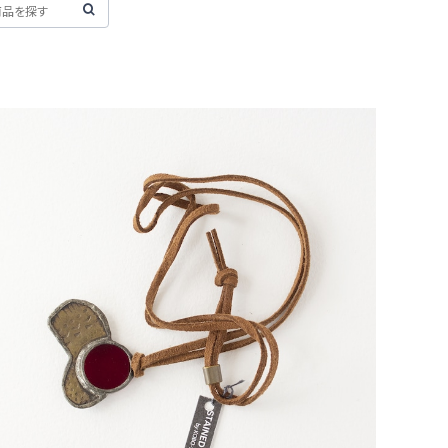
【一点物コラボアクセサリー】長谷川昌彦×POCKENI／
革ひもネックレス［M］
¥4,000