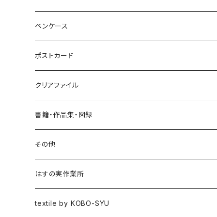
ヘアゴム
ブローチ
ペンケース
ポニーフック
ポストカード
クリアファイル
書籍・作品集・図録
書籍
その他
作品集
はすの実作業所
図録
textile by KOBO-SYU