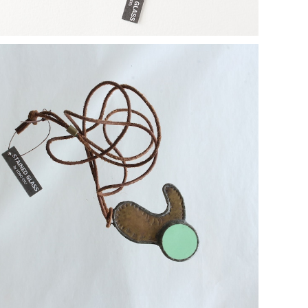
【一点物コラボアクセサリー】長谷川昌彦×POCKENI／
革ひもネックレス［H］
¥4,000