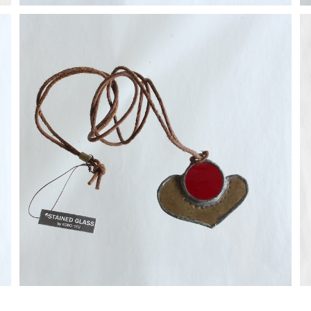
【一点物コラボアクセサリー】長谷川昌彦×POCKENI／
革ひもネックレス［F］
¥4,000