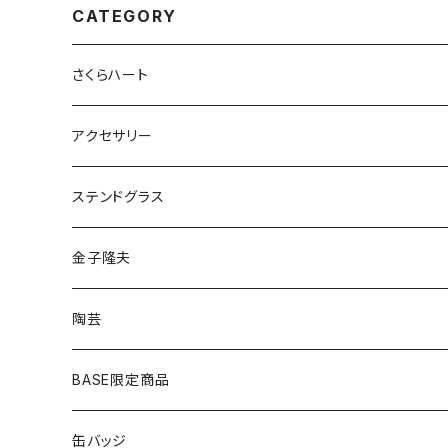
CATEGORY
さくらハート
ペンダント
アクセサリー
ゴールド
ピアス
ネックレス
ステンドグラス
シルバー
ゴールド
ピアス
アクセサリー
金子隆夫
シルバー
イヤリング
イヤリング
雑貨・小物
陶芸
ピアス
ヘアゴム
BASE限定商品
ネックレス
ポニーフック
缶バッジ