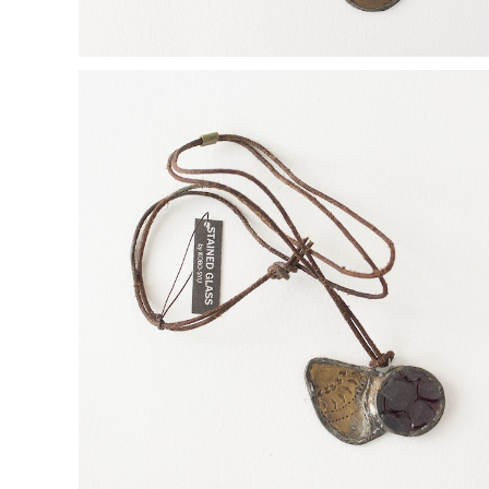
【一点物コラボアクセサリー】長谷川昌彦×POCKENI／
革ひもネックレス［O］
¥4,000