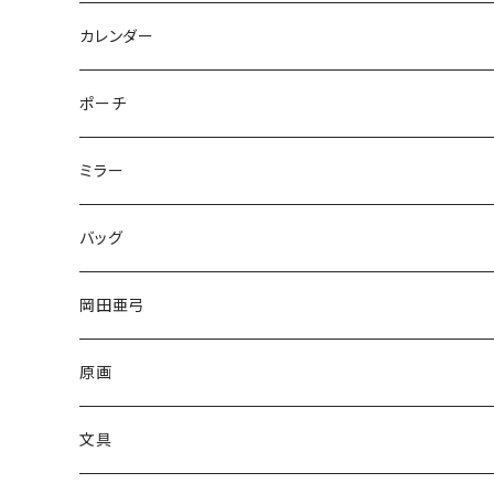
HISASHI IGARASHI
カレンダー
ポーチ
ミラー
バッグ
岡田亜弓
原画
文具