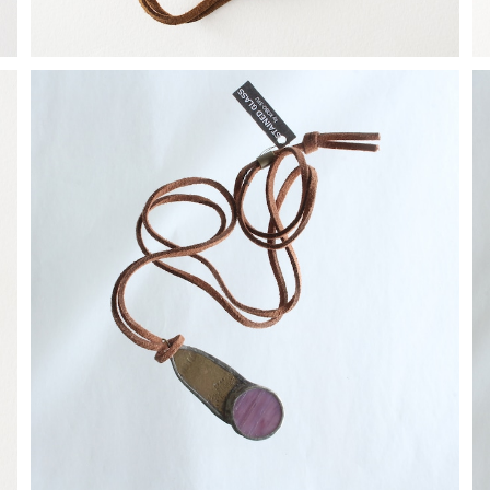
【一点物コラボアクセサリー】長谷川昌彦×POCKENI／
革ひもネックレス［I］
¥4,000