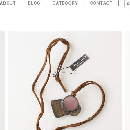
ABOUT
BLOG
CATEGORY
CONTACT
【一点物コラボアクセサリー】長谷川昌彦×POCKENI／
革ひもネックレス［N］
¥4,000