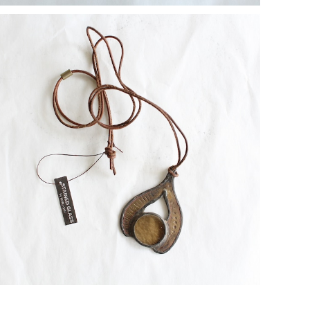
【一点物コラボアクセサリー】長谷川昌彦×POCKENI／
革ひもネックレス［A］
¥4,000