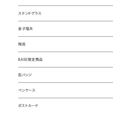
ゴールド
ピアス
ネックレス
ステンドグラス
シルバー
ゴールド
ピアス
アクセサリー
金子隆夫
シルバー
イヤリング
イヤリング
雑貨・小物
陶芸
ピアス
ヘアゴム
BASE限定商品
ネックレス
ポニーフック
缶バッジ
ヘアゴム
ブローチ
ペンケース
ポニーフック
ポストカード