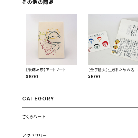
その他の商品
【後藤友康】アートノート
【金子隆夫】生きるための名
集。その３
¥600
¥500
CATEGORY
さくらハート
ペンダント
アクセサリー