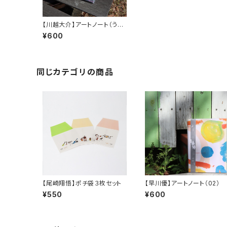
【川越大介】アートノート（うさ
さんB）
¥600
同じカテゴリの商品
【尾崎翔悟】ポチ袋３枚セット
【早川優】アートノート（02）
¥550
¥600