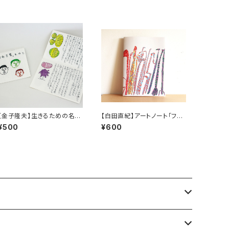
【金子隆夫】生きるための名言
【白田直紀】アートノート「フラ
集。その５
ミンゴ」
¥500
¥600