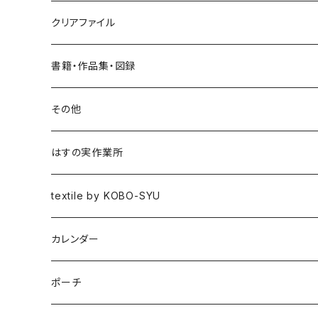
クリアファイル
書籍・作品集・図録
書籍
その他
作品集
はすの実作業所
図録
textile by KOBO-SYU
HISASHI IGARASHI
カレンダー
ポーチ