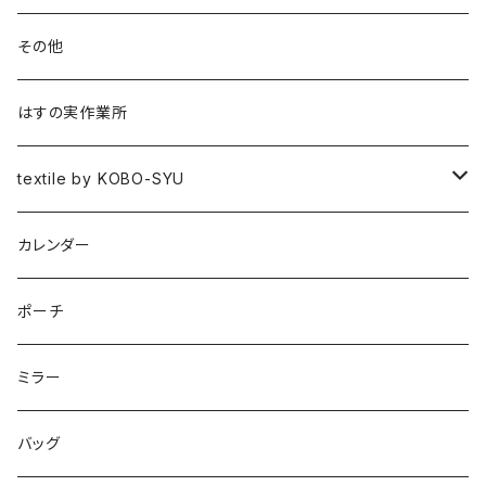
書籍
その他
作品集
はすの実作業所
図録
textile by KOBO-SYU
HISASHI IGARASHI
カレンダー
ポーチ
ミラー
バッグ