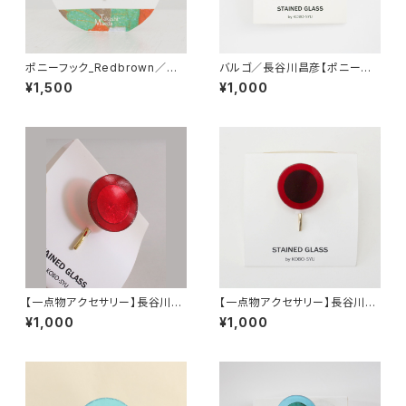
ポニーフック_Redbrown／前
バルゴ／長谷川昌彦【ポニーフッ
田貴
ク】
¥1,500
¥1,000
【一点物アクセサリー】長谷川昌
【一点物アクセサリー】長谷川昌
彦／ポニーフック／red②
彦／ポニーフック／red
¥1,000
¥1,000