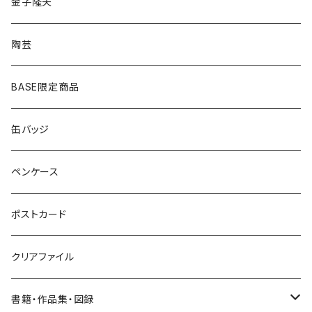
ピアス
アクセサリー
金子隆夫
シルバー
イヤリング
イヤリング
雑貨・小物
陶芸
ピアス
ヘアゴム
BASE限定商品
ネックレス
ポニーフック
缶バッジ
ヘアゴム
ブローチ
ペンケース
ポニーフック
ポストカード
クリアファイル
書籍・作品集・図録