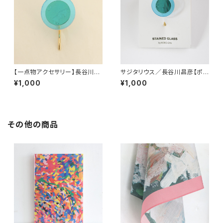
【一点物アクセサリー】長谷川昌
サジタリウス／長谷川昌彦【ポニ
彦／ポニーフック／clearblue
ーフック】
¥1,000
¥1,000
②
その他の商品