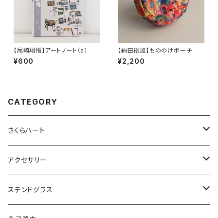
【尾崎翔悟】アートノート（a）
【納田裕加】もののけポーチ
¥600
¥2,200
CATEGORY
さくらハート
ペンダント
アクセサリー
ゴールド
ピアス
ネックレス
ステンドグラス
シルバー
ゴールド