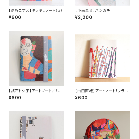
【高谷こずえ】キラキラノート（b）
【小南菓音】ハンカチ
¥600
¥2,200
【武石トシ子】アートノート／「イ
【白田直紀】アートノート「フラミ
ンド・ヨガのポーズ」
ンゴ」
¥600
¥600