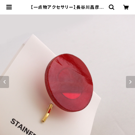
【一点物アクセサリー】長谷川昌彦／
ポニーフック／red③ | 工房集 kobo
syu