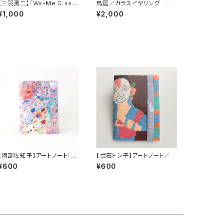
【三羽勇二】「Wa-Me Glas
鳥居／ガラスイヤリング 岡
s」ワーミーお顔パーツC
田亜弓
¥1,000
¥2,000
【阿部佐知子】アートノート「さ
【武石トシ子】アートノート／
かな」
「インド・ヨガのポーズ」
¥600
¥600