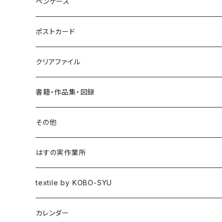
ブローチ
ペンケース
ポニーフック
ポストカード
クリアファイル
書籍・作品集・図録
書籍
その他
作品集
はすの実作業所
図録
textile by KOBO-SYU
HISASHI IGARASHI
カレンダー