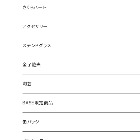
さくらハート
ペンダント
アクセサリー
ゴールド
ピアス
ネックレス
ステンドグラス
シルバー
ゴールド
ピアス
アクセサリー
金子隆夫
シルバー
イヤリング
イヤリング
雑貨・小物
陶芸
ピアス
ヘアゴム
BASE限定商品
ネックレス
ポニーフック
缶バッジ
ヘアゴム