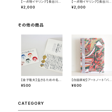
【一点物イヤリング】長谷川昌
【一点物イヤリング】長谷川昌
彦／White&Yellowgreen
彦／Redbrown&Deeppur
¥2,000
¥2,000
ple
その他の商品
【金子隆夫】生きるための名言
【白田直紀】アートノート「バ
集。その３
ラ」
¥500
¥600
CATEGORY