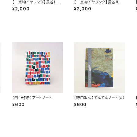
【一点物イヤリング】長谷川昌
【一点物イヤリング】長谷川昌
彦／Milky
彦／ Pink&Purple
¥2,000
¥2,000
【田中啓示】アートノート
【野口敏久】てんてんノート（a）
¥600
¥600