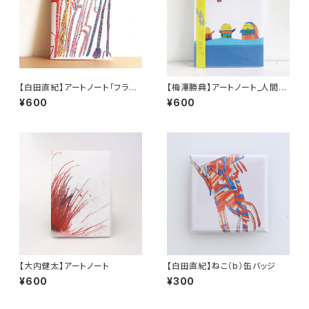
【白田直紀】アートノート「フラミ
【梅澤勝典】アートノート_人間カ
ンゴ」
マキリ(a)
¥600
¥600
【大内健太】アートノート
【白田直紀】ねこ（b）缶バッジ
¥600
¥300