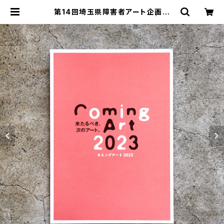
第14回埼玉県障害者アート企画展
「Coming Art 2023」作品集 | 工房
集 kobosyu