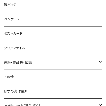
ネックレス
ポニーフック
缶バッジ
ヘアゴム
ブローチ
ペンケース
ポニーフック
ポストカード
クリアファイル
書籍・作品集・図録
書籍
その他
作品集
はすの実作業所
図録
textile by KOBO-SYU