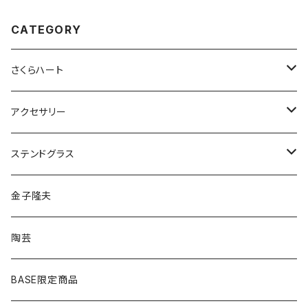
CATEGORY
さくらハート
ペンダント
アクセサリー
ゴールド
ピアス
ネックレス
ステンドグラス
シルバー
ゴールド
ピアス
アクセサリー
金子隆夫
シルバー
イヤリング
イヤリング
雑貨・小物
陶芸
ピアス
ヘアゴム
BASE限定商品