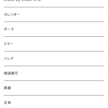
HISASHI IGARASHI
カレンダー
ポーチ
ミラー
バッグ
岡田亜弓
原画
文具