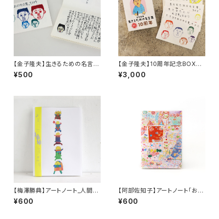
【金子隆夫】生きるための名言
【金子隆夫】10周年記念BOX／
集。その４
金子隆夫 生きるための名言集。
¥500
¥3,000
その6〜10
【梅澤勝典】アートノート_人間カ
【阿部佐知子】アートノート「お
マキリ(b)
に」
¥600
¥600