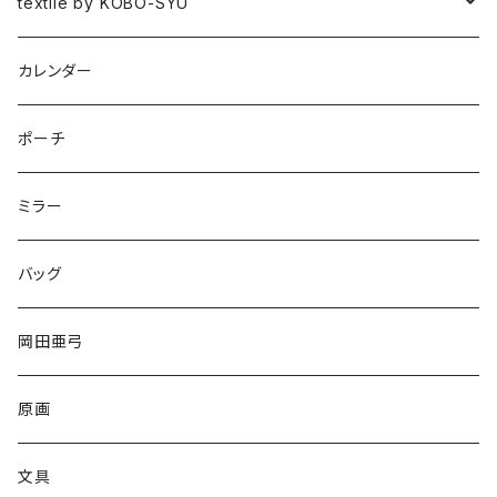
図録
textile by KOBO-SYU
HISASHI IGARASHI
カレンダー
ポーチ
ミラー
バッグ
岡田亜弓
原画
文具