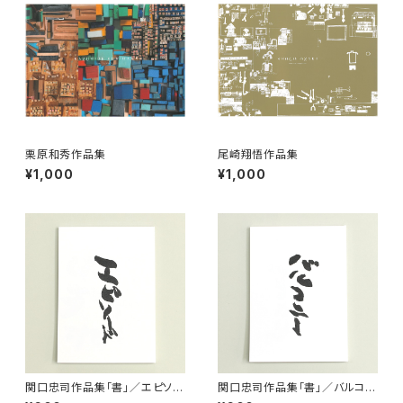
栗原和秀作品集
尾崎翔悟作品集
¥1,000
¥1,000
関口忠司作品集「書」／エピソー
関口忠司作品集「書」／バルコニ
ド
ー