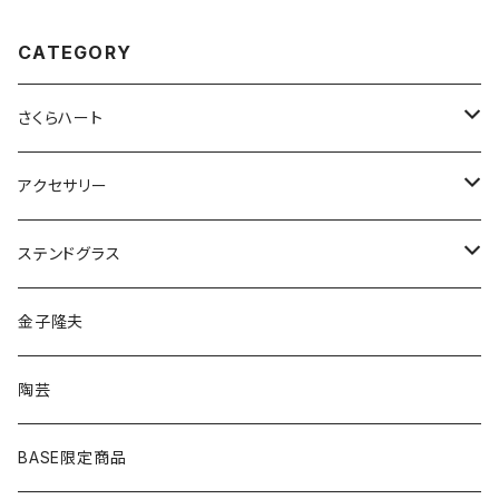
CATEGORY
さくらハート
ペンダント
アクセサリー
ゴールド
ピアス
ネックレス
ステンドグラス
シルバー
ゴールド
ピアス
アクセサリー
金子隆夫
シルバー
イヤリング
イヤリング
雑貨・小物
陶芸
ピアス
ヘアゴム
BASE限定商品