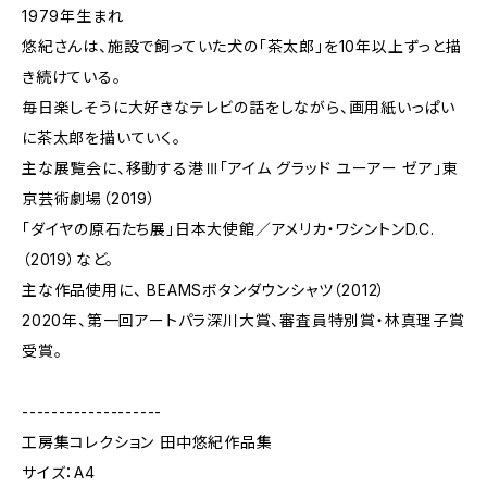
1979年生まれ
悠紀さんは、施設で飼っていた犬の「茶太郎」を10年以上ずっと描
き続けている。
毎日楽しそうに大好きなテレビの話をしながら、画用紙いっぱい
に茶太郎を描いていく。
主な展覧会に、移動する港Ⅲ「アイム グラッド ユーアー ゼア」東
京芸術劇場（2019）
「ダイヤの原石たち展」日本大使館／アメリカ・ワシントンD.C.
（2019）など。
主な作品使用に、 BEAMSボタンダウンシャツ（2012）
2020年、第一回アートパラ深川大賞、審査員特別賞・林真理子賞
受賞。
-------------------
工房集コレクション 田中悠紀作品集
サイズ：A4