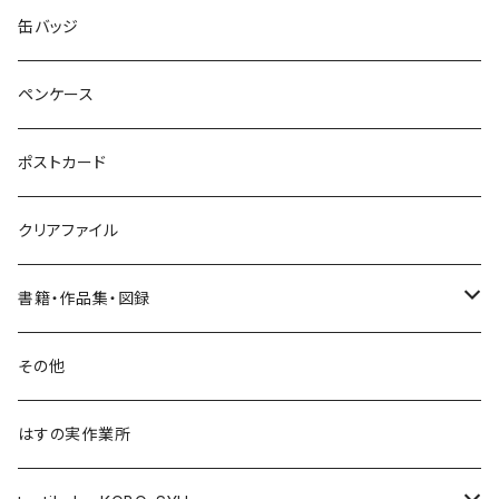
ネックレス
ポニーフック
缶バッジ
ヘアゴム
ブローチ
ペンケース
ポニーフック
ポストカード
クリアファイル
書籍・作品集・図録
書籍
その他
作品集
はすの実作業所