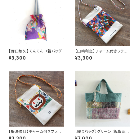
【野口敏久】てんてん巾着バッグ
【山﨑利之】チャーム付きフラット
ポーチ
¥3,300
¥3,300
【梅澤勝典】チャーム付きフラット
【織りバッグ】グリーン_飯島百合
ポーチ
子
¥3,300
¥7,000