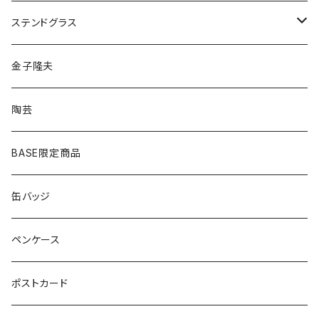
ゴールド
ピアス
ネックレス
ステンドグラス
シルバー
ゴールド
ピアス
アクセサリー
金子隆夫
シルバー
イヤリング
イヤリング
雑貨・小物
陶芸
ピアス
ヘアゴム
BASE限定商品
ネックレス
ポニーフック
缶バッジ
ヘアゴム
ブローチ
ペンケース
ポニーフック
ポストカード