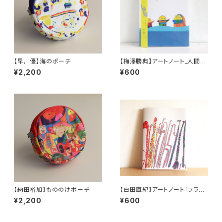
【早川優】海のポーチ
【梅澤勝典】アートノート_人間カ
マキリ(a)
¥2,200
¥600
【納田裕加】もののけポーチ
【白田直紀】アートノート「フラミ
ンゴ」
¥2,200
¥600