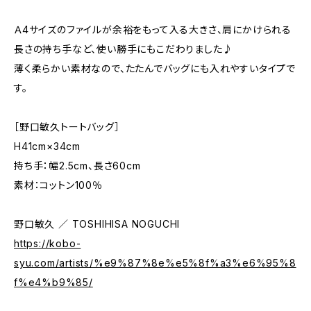
Ａ4サイズのファイルが余裕をもって入る大きさ、肩にかけられる
長さの持ち手など、使い勝手にもこだわりました♪
薄く柔らかい素材なので、たたんでバッグにも入れやすいタイプで
す。
［野口敏久トートバッグ］
H41cm×34cm
持ち手：幅2.5cm、長さ60cm
素材：コットン100％
野口敏久 ／ TOSHIHISA NOGUCHI
https://kobo-
syu.com/artists/%e9%87%8e%e5%8f%a3%e6%95%8
f%e4%b9%85/