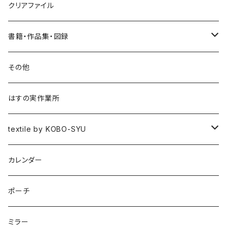
クリアファイル
書籍・作品集・図録
書籍
その他
作品集
はすの実作業所
図録
textile by KOBO-SYU
HISASHI IGARASHI
カレンダー
ポーチ
ミラー