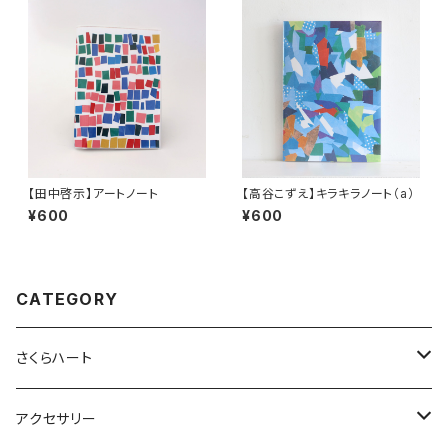
【田中啓示】アートノート
【高谷こずえ】キラキラノート（a）
¥600
¥600
CATEGORY
さくらハート
ペンダント
アクセサリー