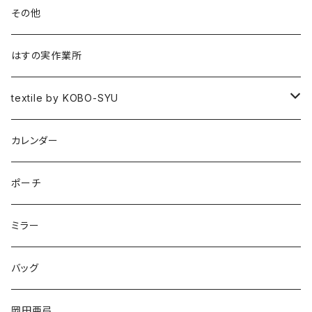
書籍
その他
作品集
はすの実作業所
図録
textile by KOBO-SYU
HISASHI IGARASHI
カレンダー
ポーチ
ミラー
バッグ
岡田亜弓