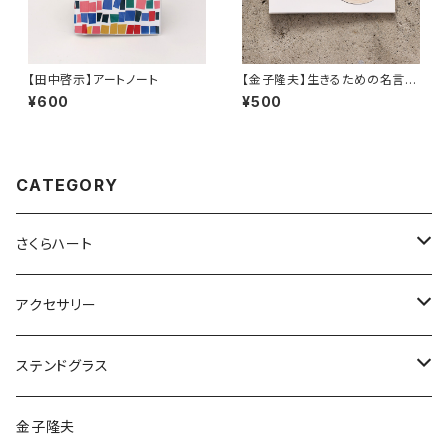
【田中啓示】アートノート
【金子隆夫】生きるための名言
集。その11
¥600
¥500
CATEGORY
さくらハート
ペンダント
アクセサリー
ゴールド
ピアス
ネックレス
ステンドグラス
シルバー
ゴールド
ピアス
アクセサリー
金子隆夫