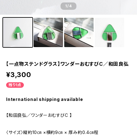
1
/4
【一点物ステンドグラス】ワンダーおむすびC／和田良弘
¥3,300
残り1点
International shipping available
【和田良弘／ワンダーおむすびC 】
〈サイズ〉縦約10㎝ ×横約9㎝ × 厚み約0.4㎝程