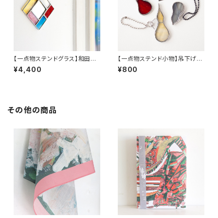
【一点物ステンドグラス】和田良
【一点物ステンド小物】吊下げひ
弘／ワンダーミラー（引掛けリン
ょうたんA〜C／和田良弘
¥4,400
¥800
グ付き）B
その他の商品