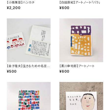
【小南菓音】ハンカチ
【白田直紀】アートノート「バラ」
¥2,200
¥600
【金子隆夫】生きるための名言
【黒川幸司郎】アートノート
集。
¥500
¥600