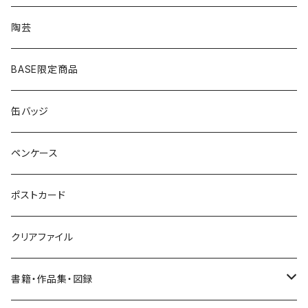
シルバー
イヤリング
イヤリング
雑貨・小物
陶芸
ピアス
ヘアゴム
BASE限定商品
ネックレス
ポニーフック
缶バッジ
ヘアゴム
ブローチ
ペンケース
ポニーフック
ポストカード
クリアファイル
書籍・作品集・図録