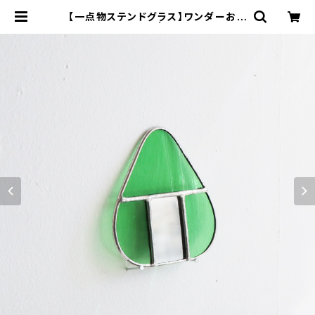
【一点物ステンドグラス】ワンダーおむ
すびC／和田良弘 | 工房集 kobosy
u