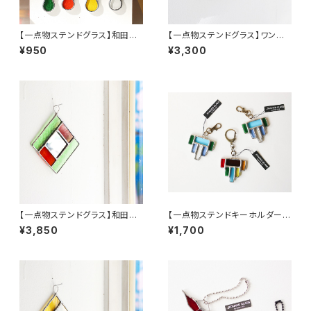
【一点物ステンドグラス】和田良
【一点物ステンドグラス】ワンダ
弘／つりさげひょうたん（長）_ク
ーおむすびA／和田良弘
¥950
¥3,300
リアカラー
【一点物ステンドグラス】和田良
【一点物ステンドキーホルダー】
弘／ワンダーミラー（引掛けリン
カラフル・ワンダーピース／和田
¥3,850
¥1,700
グ付き）A
良弘