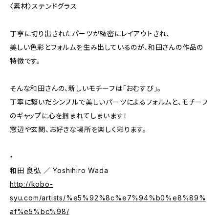
〈素材〉ステンドグラス
丁寧に切り出されたパーツが緻密にレイアウトされ、
美しい色彩とフォルムを生み出しているのが、和田さんの作品の
特徴です。
そんな和田さんの、新しいモチーフは「おむすび」。
丁寧に繋いだシンプルで美しいパーツによるフォルムと、モチーフ
のギャップに心を掴まれてしまいます！
窓辺や玄関、お好きな場所を楽しく彩ります。
・
和田 良弘 ／ Yoshihiro Wada
http://kobo-
syu.com/artists/%e5%92%8c%e7%94%b0%e8%89%
af%e5%bc%98/