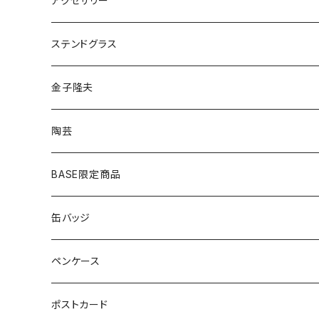
アクセサリー
ゴールド
ピアス
ネックレス
ステンドグラス
シルバー
ゴールド
ピアス
アクセサリー
金子隆夫
シルバー
イヤリング
イヤリング
雑貨・小物
陶芸
ピアス
ヘアゴム
BASE限定商品
ネックレス
ポニーフック
缶バッジ
ヘアゴム
ブローチ
ペンケース
ポニーフック
ポストカード