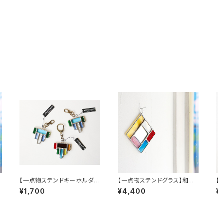
【一点物ステンドキーホルダ
【一点物ステンドグラス】和田
ー】カラフル・ワンダーピース
良弘／ワンダーミラー（引掛
¥1,700
¥4,400
／和田良弘
けリング付き）B