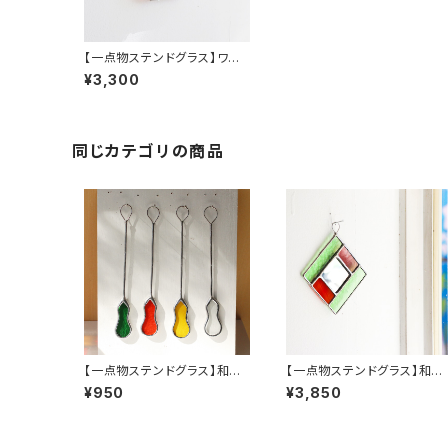
【一点物ステンドグラス】ワン
ダーおむすびA／和田良弘
¥3,300
同じカテゴリの商品
【一点物ステンドグラス】和田
【一点物ステンドグラス】和田
良弘／つりさげひょうたん
良弘／ワンダーミラー（引掛
¥950
¥3,850
（長）_クリアカラー
けリング付き）A