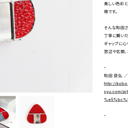
美しい色彩と
徴です。
そんな和田さ
丁寧に繋いだ
ギャップに心
窓辺や玄関、
・
和田 良弘 ／ Y
http://kobo
syu.com/
%e5%bc%
・