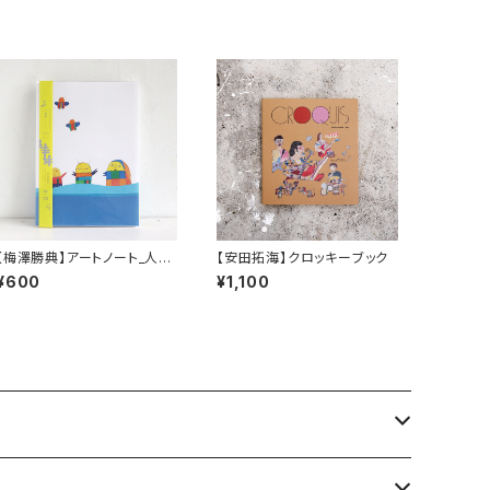
【梅澤勝典】アートノート_人間
【安田拓海】クロッキーブック
カマキリ(a)
¥600
¥1,100