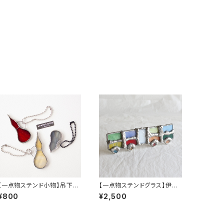
【一点物ステンド小物】吊下げ
【一点物ステンドグラス】伊勢
ひょうたんA〜C／和田良弘
川秀穂／連節バス２台式A
¥800
¥2,500