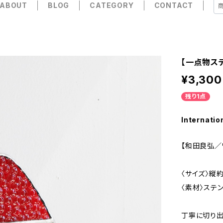
ABOUT
BLOG
CATEGORY
CONTACT
【一点物ス
¥3,300
残り1点
Internatio
【和田良弘／
〈サイズ〉縦約
〈素材〉ステ
丁寧に切り出