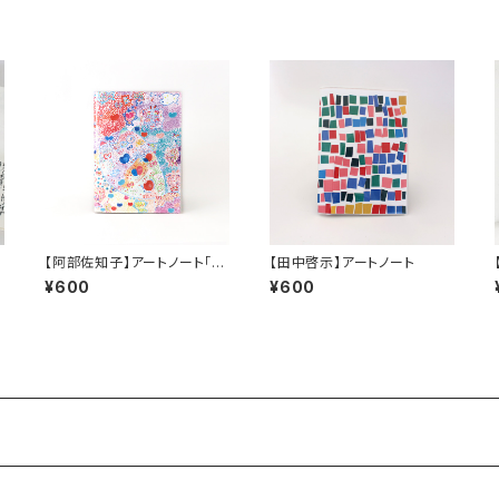
言
【阿部佐知子】アートノート「さ
【田中啓示】アートノート
かな」
¥600
¥600