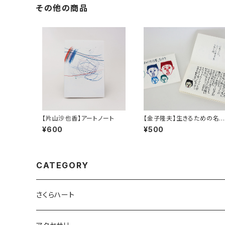
その他の商品
【片山沙也香】アートノート
【金子隆夫】生きるための名
集。その４
¥600
¥500
CATEGORY
さくらハート
ペンダント