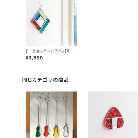
【一点物ステンドグラス】和田
良弘／ワンダーミラー（引掛
¥3,850
けリング付き）E
同じカテゴリの商品