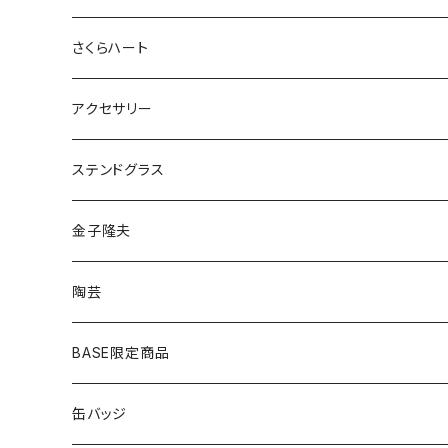
さくらハート
ペンダント
アクセサリー
ゴールド
ピアス
ネックレス
ステンドグラス
シルバー
ゴールド
ピアス
アクセサリー
金子隆夫
シルバー
イヤリング
イヤリング
雑貨・小物
陶芸
ピアス
ヘアゴム
BASE限定商品
ネックレス
ポニーフック
缶バッジ