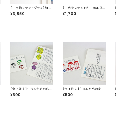
【一点物ステンドグラス】和田
【一点物ステンドキーホルダ
良弘／ワンダーミラー（引掛
ー】カラフル・ワンダーピース
¥3,850
¥1,700
けリング付き）A
／和田良弘
【金子隆夫】生きるための名言
【金子隆夫】生きるための名言
集。その５
集。
¥500
¥500