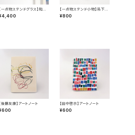
【一点物ステンドグラス】和田
【一点物ステンド小物】吊下げ
良弘／ワンダーミラー（引掛
ひょうたんA〜C／和田良弘
¥4,400
¥800
けリング付き）B
【後藤友康】アートノート
【田中啓示】アートノート
¥600
¥600