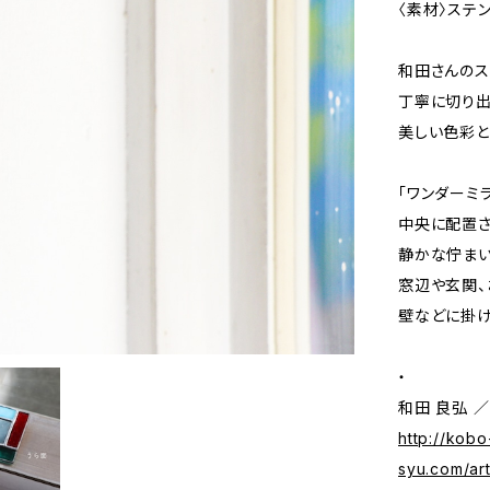
〈素材〉ステ
和田さんのス
丁寧に切り出
美しい色彩と
「ワンダーミ
中央に配置さ
静かな佇まい
窓辺や玄関、
壁などに掛け
・
和田 良弘 ／ Y
http://kobo
syu.com/