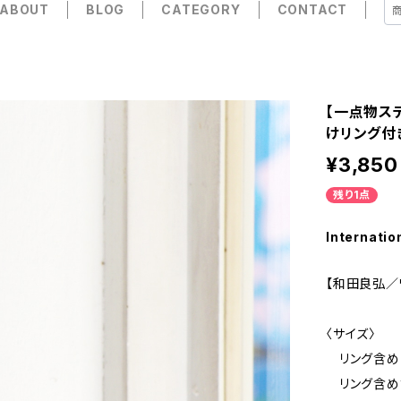
ABOUT
BLOG
CATEGORY
CONTACT
【一点物ス
けリング付
¥3,850
残り1点
Internatio
【和田良弘／
〈サイズ〉
リング含め :
リング含めず