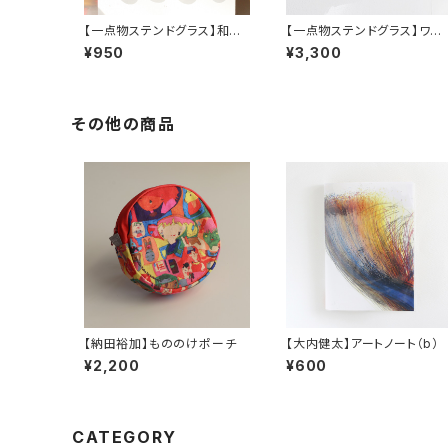
【一点物ステンドグラス】和田
【一点物ステンドグラス】ワン
良弘／つりさげひょうたん
ダーおむすびA／和田良弘
¥950
¥3,300
（長）_クリアカラー
その他の商品
【納田裕加】もののけポーチ
【大内健太】アートノート（b）
¥2,200
¥600
CATEGORY