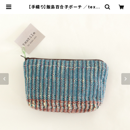
【手織り】飯島百合子ポーチ ／textil
e by KOBO-SYU | 工房集 kobos
yu