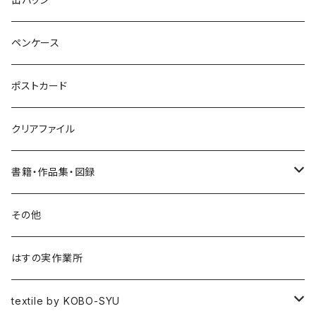
ヘアゴム
ブローチ
ペンケース
ポニーフック
ポストカード
クリアファイル
書籍・作品集・図録
書籍
その他
作品集
はすの実作業所
図録
textile by KOBO-SYU