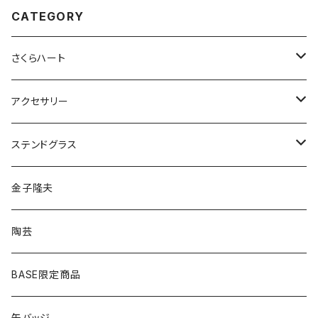
CATEGORY
さくらハート
ペンダント
アクセサリー
ゴールド
ピアス
ネックレス
ステンドグラス
シルバー
ゴールド
ピアス
アクセサリー
金子隆夫
シルバー
イヤリング
イヤリング
雑貨・小物
陶芸
ピアス
ヘアゴム
BASE限定商品
ネックレス
ポニーフック
缶バッジ