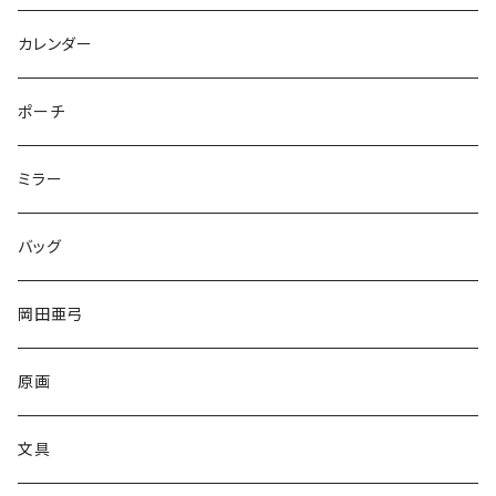
HISASHI IGARASHI
カレンダー
ポーチ
ミラー
バッグ
岡田亜弓
原画
文具