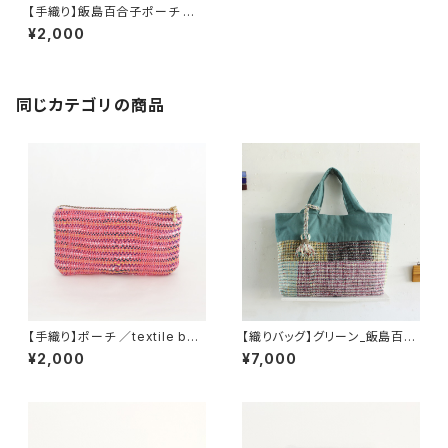
【手織り】飯島百合子ポーチ ／t
extile by KOBO-SYU
¥2,000
同じカテゴリの商品
【手織り】ポーチ ／textile by
【織りバッグ】グリーン_飯島百合
KOBO-SYU
子
¥2,000
¥7,000