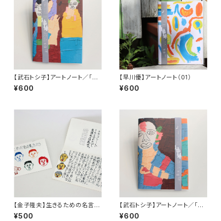
【武石トシ子】アートノート／「イ
【早川優】アートノート（01）
ンドの女性」
¥600
¥600
【金子隆夫】生きるための名言
【武石トシ子】アートノート／「イ
集。その３
ンド・ヨガのポーズ」
¥500
¥600