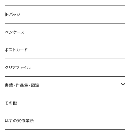
ネックレス
ポニーフック
缶バッジ
ヘアゴム
ブローチ
ペンケース
ポニーフック
ポストカード
クリアファイル
書籍・作品集・図録
書籍
その他
作品集
はすの実作業所