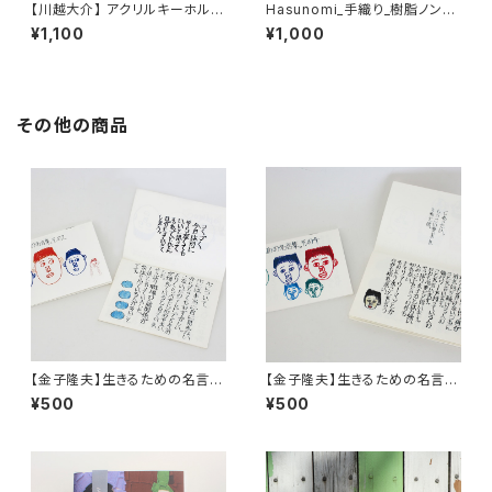
【川越大介】 アクリルキーホルダ
Hasunomi_手織り_樹脂ノンホ
ー
ールピアス
¥1,100
¥1,000
その他の商品
【金子隆夫】生きるための名言
【金子隆夫】生きるための名言
集。その２
集。その４
¥500
¥500