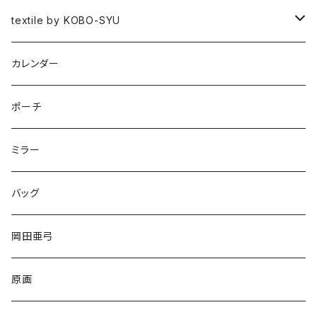
図録
textile by KOBO-SYU
HISASHI IGARASHI
カレンダー
ポーチ
ミラー
バッグ
岡田亜弓
原画