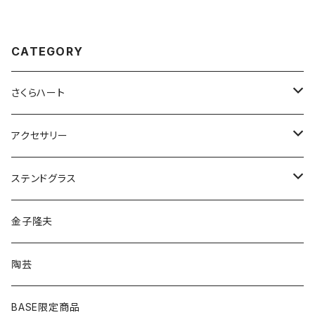
CATEGORY
さくらハート
ペンダント
アクセサリー
ゴールド
ピアス
ネックレス
ステンドグラス
シルバー
ゴールド
ピアス
アクセサリー
金子隆夫
シルバー
イヤリング
イヤリング
雑貨・小物
陶芸
ピアス
ヘアゴム
BASE限定商品