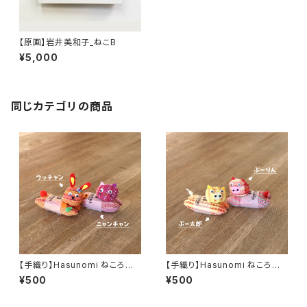
【原画】岩井美和子_ねこB
¥5,000
同じカテゴリの商品
【手織り】Hasunomi ねころび
【手織り】Hasunomi ねころび
動物（うさぎとねこ）
動物（ぶた）
¥500
¥500