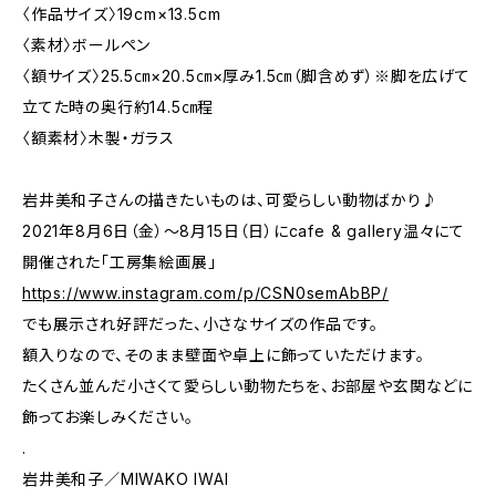
〈作品サイズ〉19cm×13.5cm
〈素材〉ボールペン
〈額サイズ〉25.5㎝×20.5㎝×厚み1.5㎝（脚含めず）※脚を広げて
立てた時の奥行約14.5㎝程
〈額素材〉木製・ガラス
岩井美和子さんの描きたいものは、可愛らしい動物ばかり♪
2021年8月6日（金）～8月15日（日）にcafe & gallery温々にて
開催された「工房集絵画展」
https://www.instagram.com/p/CSN0semAbBP/
でも展示され好評だった、小さなサイズの作品です。
額入りなので、そのまま壁面や卓上に飾っていただけます。
たくさん並んだ小さくて愛らしい動物たちを、お部屋や玄関などに
飾ってお楽しみください。
.
岩井美和子／MIWAKO IWAI