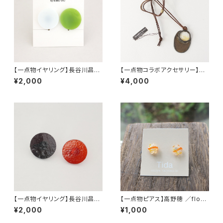
【一点物イヤリング】長谷川昌彦
【一点物コラボアクセサリー】長
／White&Yellowgreen
谷川昌彦×POCKENI／革ひも
¥2,000
¥4,000
ネックレス［J］
【一点物イヤリング】長谷川昌彦
【一点物ピアス】高野穂 ／flow
／Redbrown&Deeppurple
er-3
¥2,000
¥1,000