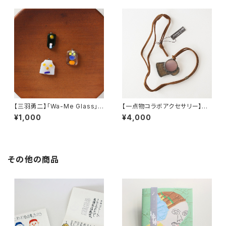
【三羽勇二】「Wa-Me Glass」ワ
【一点物コラボアクセサリー】長
ーミーお顔パーツC
谷川昌彦×POCKENI／革ひも
¥1,000
¥4,000
ネックレス［N］
その他の商品