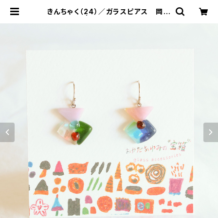
きんちゃく（24）／ガラスピアス 岡田
亜弓 | 工房集 kobosyu