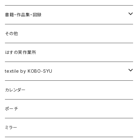
書籍・作品集・図録
書籍
その他
作品集
はすの実作業所
図録
textile by KOBO-SYU
HISASHI IGARASHI
カレンダー
ポーチ
ミラー