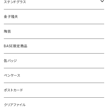
ゴールド
ピアス
ネックレス
ステンドグラス
シルバー
ゴールド
ピアス
アクセサリー
金子隆夫
シルバー
イヤリング
イヤリング
雑貨・小物
陶芸
ピアス
ヘアゴム
BASE限定商品
ネックレス
ポニーフック
缶バッジ
ヘアゴム
ブローチ
ペンケース
ポニーフック
ポストカード
クリアファイル