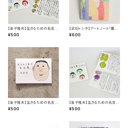
【金子隆夫】生きるための名言
【武石トシ子】アートノート「着物
集。その３
の女性（横顔）」
¥500
¥600
【金子隆夫】生きるための名言
【金子隆夫】生きるための名言
集。その11
集。その５
¥500
¥500