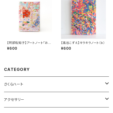
【阿部佐知子】アートノート「お
【高谷こずえ】キラキラノート（b）
に」
¥600
¥600
CATEGORY
さくらハート
ペンダント
アクセサリー