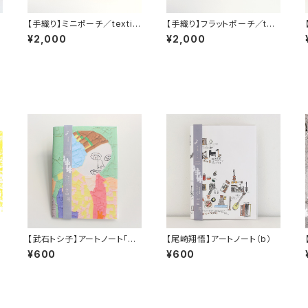
【手織り】ミニポーチ／textile
【手織り】フラットポーチ／tex
by KOBO-SYU
tile by KOBO-SYU
¥2,000
¥2,000
【武石トシ子】アートノート「着
【尾崎翔悟】アートノート（b）
物の女性（横顔）」
¥600
¥600