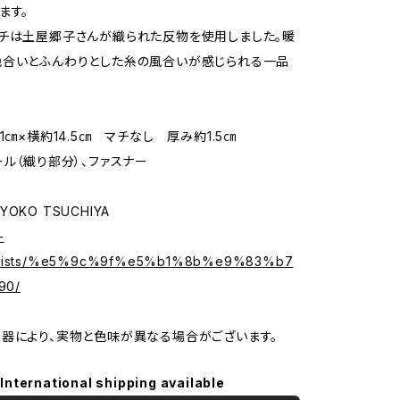
ます。
チは土屋郷子さんが織られた反物を使用しました。暖
色合いとふんわりとした糸の風合いが感じられる一品
1㎝×横約14.5㎝ マチなし 厚み約1.5㎝
ール（織り部分）、ファスナー
OKO TSUCHIYA
-
artists/%e5%9c%9f%e5%b1%8b%e9%83%b7
90/
器により、実物と色味が異なる場合がございます。
International shipping available