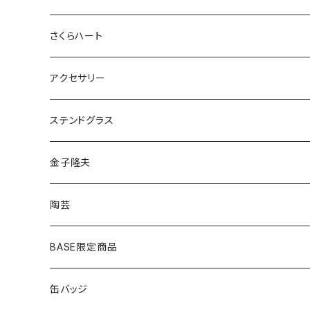
さくらハート
ペンダント
アクセサリー
ゴールド
ピアス
ネックレス
ステンドグラス
シルバー
ゴールド
ピアス
アクセサリー
金子隆夫
シルバー
イヤリング
イヤリング
雑貨・小物
陶芸
ピアス
ヘアゴム
BASE限定商品
ネックレス
ポニーフック
缶バッジ