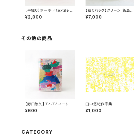
【手織り】ポーチ ／textile b
【織りバッグ】グリーン_飯島百
y KOBO-SYU
合子
¥2,000
¥7,000
その他の商品
【野口敏久】てんてんノート
田中悠紀作品集
（ｄ）
¥600
¥1,000
CATEGORY