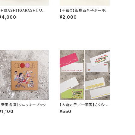
【HISASHI IGARASHI】リボ
【手織り】飯島百合子ポーチ
ンポーチ／クラッチバッグ
／textile by KOBO-SYU
¥4,000
¥2,000
【安田拓海】クロッキーブック
【大倉史子／一筆箋】さくら・ち
ゅーりっぷ・キウイフルーツ・ゆ
¥1,100
¥550
ず