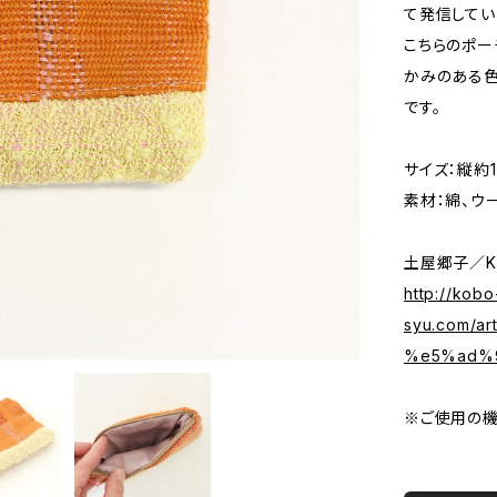
て発信してい
こちらのポー
かみのある
です。
サイズ：縦約1
素材：綿、ウ
土屋郷子／KY
http://kobo
syu.com/
%e5%ad%
※ご使用の機