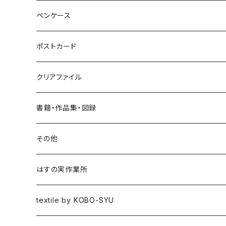
ヘアゴム
ブローチ
ペンケース
ポニーフック
ポストカード
クリアファイル
書籍・作品集・図録
書籍
その他
作品集
はすの実作業所
図録
textile by KOBO-SYU