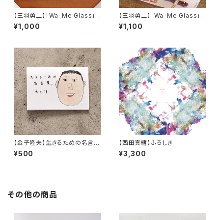
【三羽勇二】「Wa-Me Glass」ワ
【三羽勇二】「Wa-Me Glass」ワ
ーミーお顔パーツC
ーミー箸置き (2026春)
¥1,000
¥1,100
【金子隆夫】生きるための名言
【西田真緒】ふろしき
集。その11
¥500
¥3,300
その他の商品