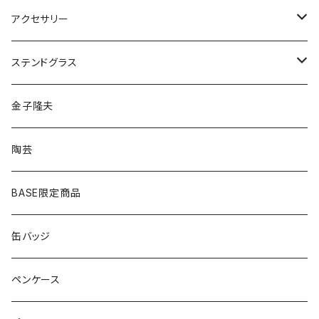
ペンダント
アクセサリー
ゴールド
ピアス
ネックレス
ステンドグラス
シルバー
ゴールド
ピアス
アクセサリー
金子隆夫
シルバー
イヤリング
イヤリング
雑貨・小物
陶芸
ピアス
ヘアゴム
BASE限定商品
ネックレス
ポニーフック
缶バッジ
ヘアゴム
ブローチ
ペンケース
ポニーフック