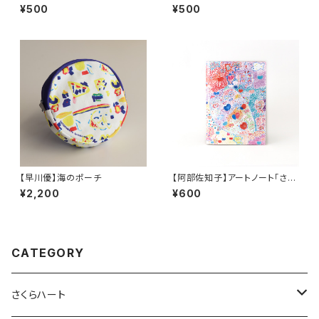
集。その２
集。
¥500
¥500
【早川優】海のポーチ
【阿部佐知子】アートノート「さか
な」
¥2,200
¥600
CATEGORY
さくらハート