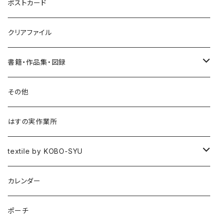
ポストカード
クリアファイル
書籍・作品集・図録
書籍
その他
作品集
はすの実作業所
図録
textile by KOBO-SYU
HISASHI IGARASHI
カレンダー
ポーチ