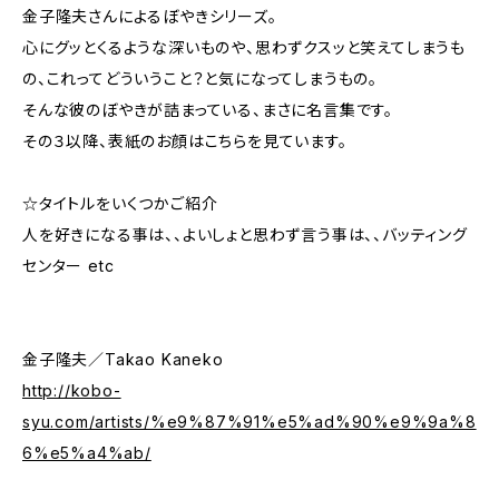
金子隆夫さんによるぼやきシリーズ。
心にグッとくるような深いものや、思わずクスッと笑えてしまうも
の、これってどういうこと？と気になってしまうもの。
そんな彼のぼやきが詰まっている、まさに名言集です。
その３以降、表紙のお顔はこちらを見ています。
☆タイトルをいくつかご紹介
人を好きになる事は、、よいしょと思わず言う事は、、バッティング
センター etc
金子隆夫／Takao Kaneko
http://kobo-
syu.com/artists/%e9%87%91%e5%ad%90%e9%9a%8
6%e5%a4%ab/