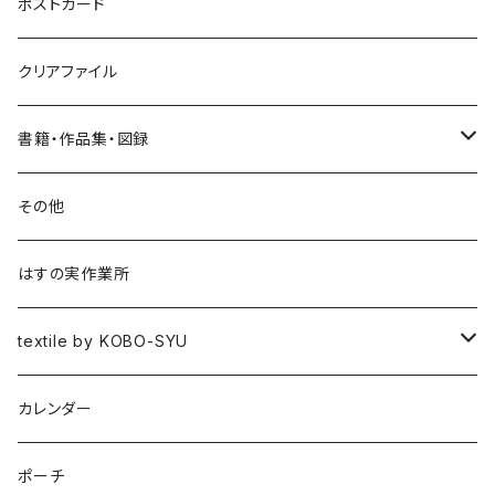
ポストカード
クリアファイル
書籍・作品集・図録
書籍
その他
作品集
はすの実作業所
図録
textile by KOBO-SYU
HISASHI IGARASHI
カレンダー
ポーチ