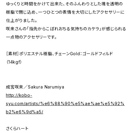
ゆっくりと時間をかけて出来た、そのふんわりとした塊を透明の
樹脂で閉じ込め、一つひとつの表情を大切にしたアクセサリーに
仕上がりました。
咲来さんの「指先からこぼれおちる気持ちのカケラ」が感じられる
一点物のアクセサリーです。
［素材］ポリエステル樹脂、チェーンGold：ゴールドフィルド
（14kgf）
成宮咲来／Sakura Narumiya
http://kobo-
syu.com/artists/%e6%88%90%e5%ae%ae%e5%92%
b2%e6%9d%a5/
さくらハート