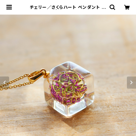
チェリー／さくらハート ペンダント 成
宮咲来 | 工房集 kobosyu