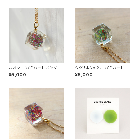
ネオン／さくらハート ペンダント
シグナルNo.2／さくらハート ペ
成宮咲来
ンダント 成宮咲来
¥5,000
¥5,000