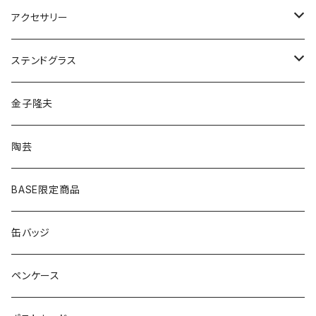
ペンダント
アクセサリー
ゴールド
ピアス
ネックレス
ステンドグラス
シルバー
ゴールド
ピアス
アクセサリー
金子隆夫
シルバー
イヤリング
イヤリング
雑貨・小物
陶芸
ピアス
ヘアゴム
BASE限定商品
ネックレス
ポニーフック
缶バッジ
ヘアゴム
ブローチ
ペンケース
ポニーフック