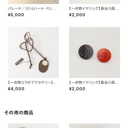
パレード／さくらハート ペンダ
【一点物イヤリング】長谷川昌彦
ント 成宮咲来
／White&Yellowgreen
¥5,000
¥2,000
【一点物コラボアクセサリー】長
【一点物イヤリング】長谷川昌彦
谷川昌彦×POCKENI／革ひも
／Redbrown&Deeppurple
¥4,000
¥2,000
ネックレス［J］
その他の商品