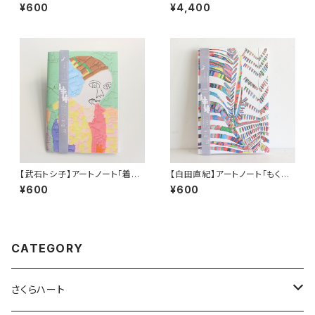
¥600
¥4,400
【武石トシ子】アートノート「着物
【白田直紀】アートノート「もくれ
の女性（横顔）」
ん」
¥600
¥600
CATEGORY
さくらハート