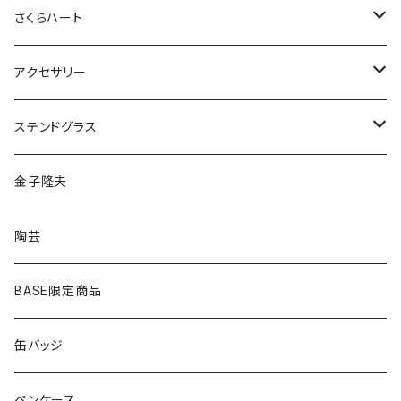
さくらハート
ペンダント
アクセサリー
ゴールド
ピアス
ネックレス
ステンドグラス
シルバー
ゴールド
ピアス
アクセサリー
金子隆夫
シルバー
イヤリング
イヤリング
雑貨・小物
陶芸
ピアス
ヘアゴム
BASE限定商品
ネックレス
ポニーフック
缶バッジ
ヘアゴム
ブローチ
ペンケース