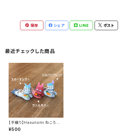
保存
シェア
LINE
ポスト
最近チェックした商品
【手織り】Hasunomi ねころび
動物（うま）
¥500