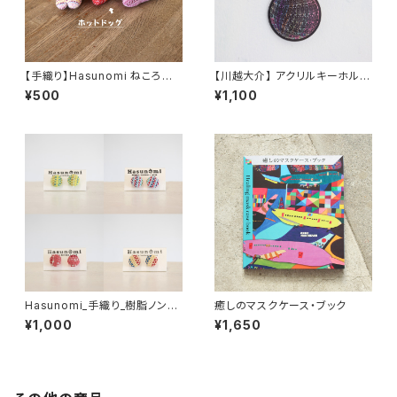
【手織り】Hasunomi ねころび
【川越大介】 アクリルキーホルダ
動物（いぬ）
ー
¥500
¥1,100
Hasunomi_手織り_樹脂ノンホ
癒しのマスクケース・ブック
ールピアス
¥1,000
¥1,650