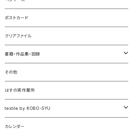
ポニーフック
ポストカード
クリアファイル
書籍・作品集・図録
書籍
その他
作品集
はすの実作業所
図録
textile by KOBO-SYU
HISASHI IGARASHI
カレンダー