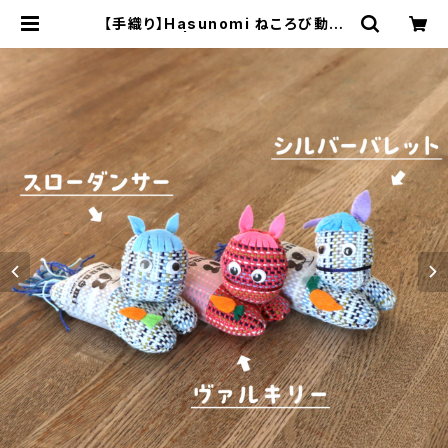
【手織り】Hasunomi ねころび動物
（うま） | 工房集 kobosyu