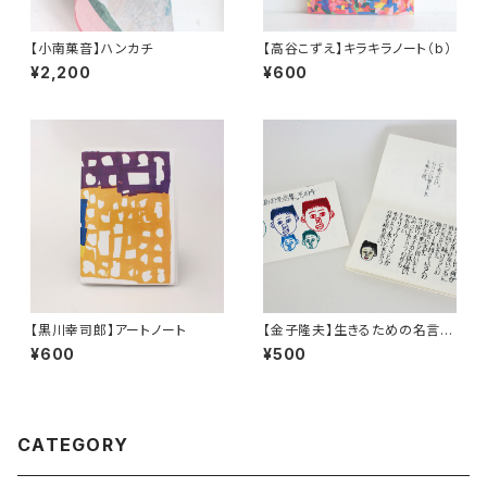
【小南菓音】ハンカチ
【高谷こずえ】キラキラノート（b）
¥2,200
¥600
【黒川幸司郎】アートノート
【金子隆夫】生きるための名言
集。その４
¥600
¥500
CATEGORY