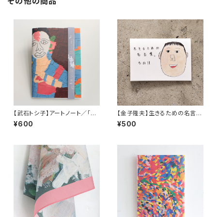
その他の商品
【武石トシ子】アートノート／「イ
【金子隆夫】生きるための名言
ンド・ヨガのポーズ」
集。その11
¥600
¥500