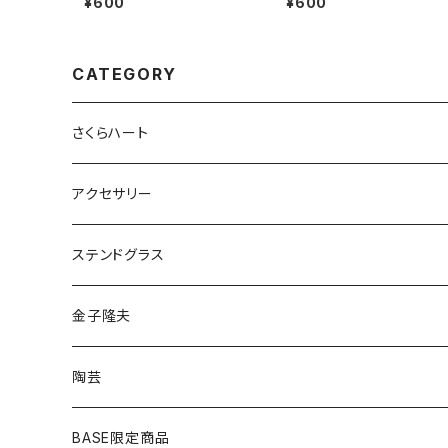
¥600
¥600
CATEGORY
さくらハート
ペンダント
アクセサリー
ゴールド
ピアス
ネックレス
ステンドグラス
シルバー
ゴールド
ピアス
アクセサリー
金子隆夫
シルバー
イヤリング
イヤリング
雑貨・小物
陶芸
ピアス
ヘアゴム
BASE限定商品