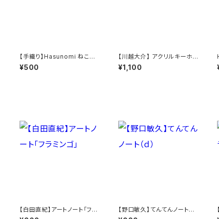
【手織り】Hasunomi ねころ
【川越大介】 アクリルキーホル
び動物（うま）
ダー
¥500
¥1,100
【白田直紀】アートノート「フラ
【野口敏久】てんてんノート
ミンゴ」
（ｄ）