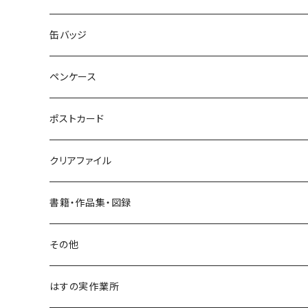
ネックレス
ポニーフック
缶バッジ
ヘアゴム
ブローチ
ペンケース
ポニーフック
ポストカード
クリアファイル
書籍・作品集・図録
書籍
その他
作品集
はすの実作業所