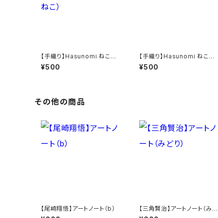
【手織り】Hasunomi ねころ
【手織り】Hasunomi ねころ
び動物（うさぎとねこ）
び動物（ぶた）
¥500
¥500
その他の商品
【尾崎翔悟】アートノート（b）
【三角賢治】アートノート（みど
り）