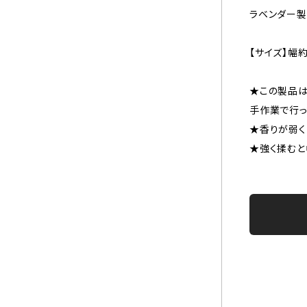
ラベンダー製
【サイズ】幅約
★この製品
手作業で行っ
★香りが弱く
★強く揉むと