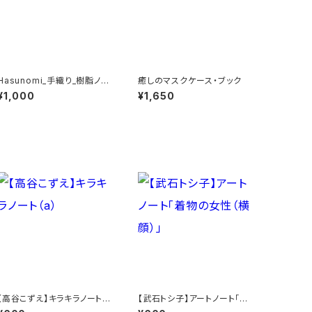
Hasunomi_手織り_樹脂ノン
癒しのマスクケース・ブック
ホールピアス
¥1,000
¥1,650
【高谷こずえ】キラキラノート
【武石トシ子】アートノート「着
（a）
物の女性（横顔）」