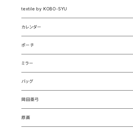
図録
textile by KOBO-SYU
HISASHI IGARASHI
カレンダー
ポーチ
ミラー
バッグ
岡田亜弓
原画