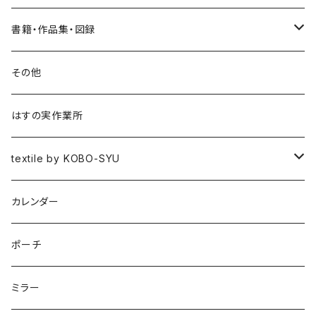
書籍・作品集・図録
書籍
その他
作品集
はすの実作業所
図録
textile by KOBO-SYU
HISASHI IGARASHI
カレンダー
ポーチ
ミラー