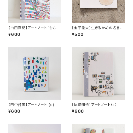
【白田直紀】アートノート「もくれ
【金子隆夫】生きるための名言
ん」
集。その11
¥600
¥500
【田中啓示】アートノート_(d)
【尾崎翔悟】アートノート（a）
¥600
¥600