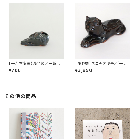
【一点物陶器】浅野勉／一輪挿し
【浅野勉】ネコ型オキモノ（一点
（横シルエット）
物陶器）
¥700
¥3,850
その他の商品