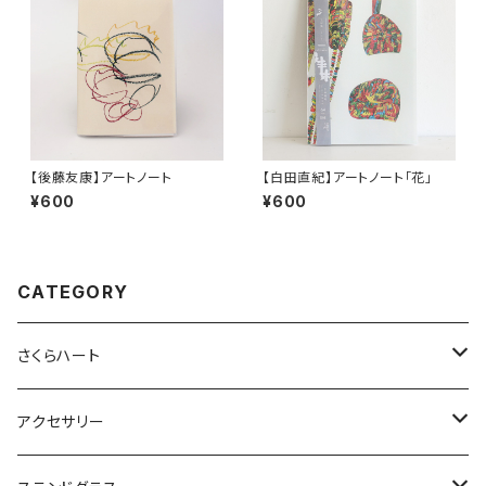
【後藤友康】アートノート
【白田直紀】アートノート「花」
¥600
¥600
CATEGORY
さくらハート
ペンダント
アクセサリー
ゴールド