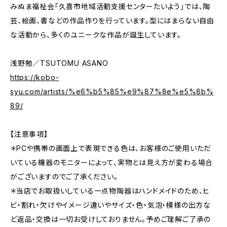
みぬま福祉会「久喜市地域活動支援センターたいよう」では、陶
芸、絵画、書などの作品作りを行っています。型にはまらない自由
な活動から、多くのユニークな作品が誕生しています。
浅野勉／TSUTOMU ASANO
https://kobo-
syu.com/artists/%e6%b5%85%e9%87%8e%e5%8b%
89/
【注意事項】
＊PCや携帯の画面上で表現できる色は、お客様のご使用いただ
いている機器のモニターによって、実物とは見え方が変わる場合
がございますのでご了承ください。
＊当店でお取扱いしている一点物陶器はハンドメイドのため、ヒ
ビ・割れ・欠けやイメージ違いやサイズ・色・気泡・模様の出方な
ど返品・交換は一切お受けしておりません。予めご理解ご了承の