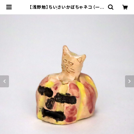
【浅野勉】ちいさいかぼちゃネコ（一点
物陶器） | 工房集 kobosyu