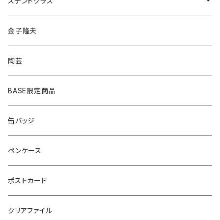
ピアス
ネックレス
ステンドグラス
シルバー
ゴールド
ピアス
アクセサリー
金子隆夫
シルバー
イヤリング
イヤリング
雑貨・小物
陶芸
ピアス
ヘアゴム
BASE限定商品
ネックレス
ポニーフック
缶バッジ
ヘアゴム
ブローチ
ペンケース
ポニーフック
ポストカード
クリアファイル