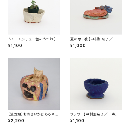
クリームシチュー色のうつわ【中
夏の思い出【中村加奈子／一点
谷寿恵／一点物 陶器】
物 陶器】
¥1,100
¥1,000
【浅野勉】おおきいかぼちゃネコ
フラワー【中村加奈子／一点物
（一点物陶器）
陶器】
¥2,200
¥1,100