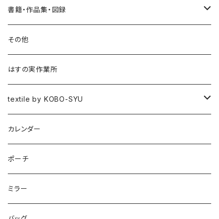
書籍・作品集・図録
書籍
その他
作品集
はすの実作業所
図録
textile by KOBO-SYU
HISASHI IGARASHI
カレンダー
ポーチ
ミラー
バッグ