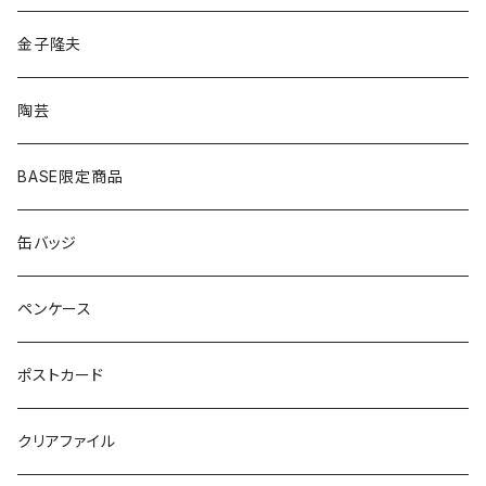
シルバー
ゴールド
ピアス
アクセサリー
金子隆夫
シルバー
イヤリング
イヤリング
雑貨・小物
陶芸
ピアス
ヘアゴム
BASE限定商品
ネックレス
ポニーフック
缶バッジ
ヘアゴム
ブローチ
ペンケース
ポニーフック
ポストカード
クリアファイル