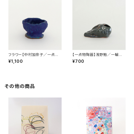
フラワー【中村加奈子／一点物
【一点物陶器】浅野勉／一輪挿し
陶器】
（横シルエット）
¥1,100
¥700
その他の商品