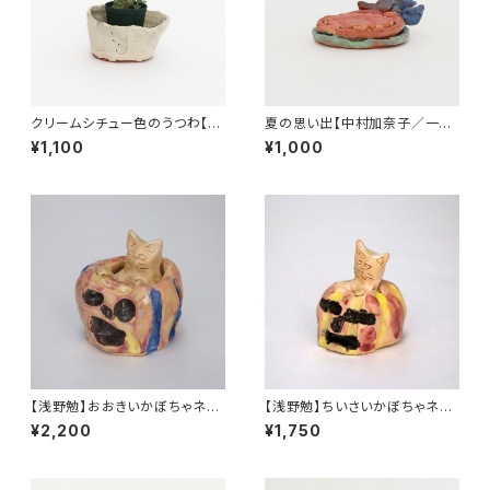
クリームシチュー色のうつわ【中
夏の思い出【中村加奈子／一点
谷寿恵／一点物 陶器】
物 陶器】
¥1,100
¥1,000
【浅野勉】おおきいかぼちゃネコ
【浅野勉】ちいさいかぼちゃネコ
（一点物陶器）
（一点物陶器）
¥2,200
¥1,750