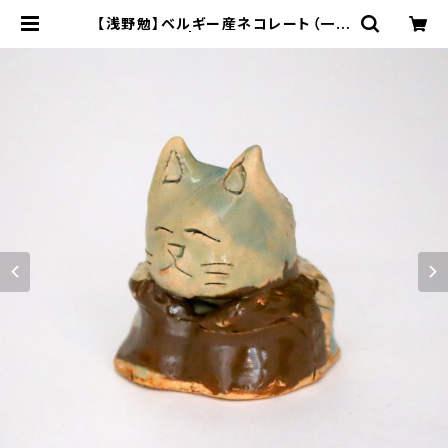
【浅野勉】ベルギー産ネコレート（一点
物陶器） | 工房集 kobosyu