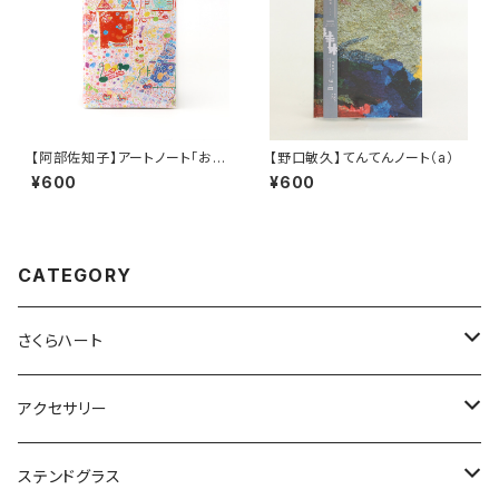
【阿部佐知子】アートノート「お
【野口敏久】てんてんノート（a）
に」
¥600
¥600
CATEGORY
さくらハート
ペンダント
アクセサリー
ゴールド
ピアス
ネックレス
ステンドグラス