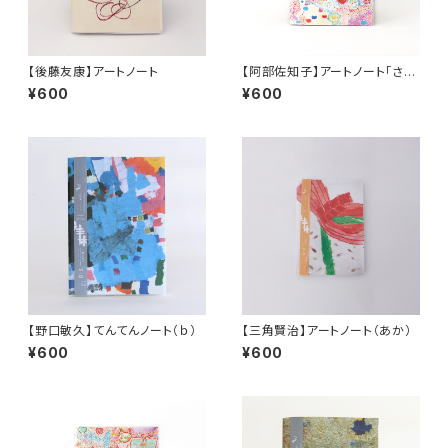
【後藤友康】アートノート
【阿部佐知子】アートノート「さか
な」
¥600
¥600
【野口敏久】てんてんノート（ｂ）
【三角賢治】アートノート（あか）
¥600
¥600