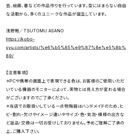
芸、絵画、書などの作品作りを行っています。型にはまらない自由
な活動から、多くのユニークな作品が誕生しています。
浅野勉／TSUTOMU ASANO
https://kobo-
syu.com/artists/%e6%b5%85%e9%87%8e%e5%8b%
89/
【注意事項】
＊PCや携帯の画面上で表現できる色は、お客様のご使用いただ
いている機器のモニターによって、実物とは見え方が変わる場合
がございますのでご了承ください。
＊当店でお取扱いしている一点物陶器はハンドメイドのため、ヒ
ビ・割れ・欠けやイメージ違いやサイズ・色・気泡・模様の出方な
ど返品・交換は一切お受けしておりません。予めご理解ご了承の
上、ご購入下さい。