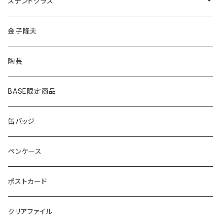
ピアス
ネックレス
ステンドグラス
シルバー
ゴールド
ピアス
アクセサリー
金子隆夫
シルバー
イヤリング
イヤリング
雑貨・小物
陶芸
ピアス
ヘアゴム
BASE限定商品
ネックレス
ポニーフック
缶バッジ
ヘアゴム
ブローチ
ペンケース
ポニーフック
ポストカード
クリアファイル