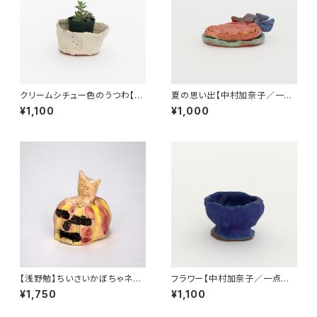
クリームシチュー色のうつわ【中
夏の思い出【中村加奈子／一点
谷寿恵／一点物 陶器】
物 陶器】
¥1,100
¥1,000
【浅野勉】ちいさいかぼちゃネコ
フラワー【中村加奈子／一点物
（一点物陶器）
陶器】
¥1,750
¥1,100