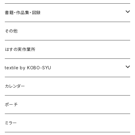
書籍・作品集・図録
書籍
その他
作品集
はすの実作業所
図録
textile by KOBO-SYU
HISASHI IGARASHI
カレンダー
ポーチ
ミラー