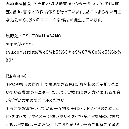
みぬま福祉会「久喜市地域活動支援センターたいよう」では、陶
芸、絵画、書などの作品作りを行っています。型にはまらない自由
な活動から、多くのユニークな作品が誕生しています。
浅野勉／TSUTOMU ASANO
https://kobo-
syu.com/artists/%e6%b5%85%e9%87%8e%e5%8b%
89/
【注意事項】
＊PCや携帯の画面上で表現できる色は、お客様のご使用いただ
いている機器のモニターによって、実物とは見え方が変わる場合
がございますのでご了承ください。
＊当店でお取扱いしている一点物陶器はハンドメイドのため、ヒ
ビ・割れ・欠けやイメージ違いやサイズ・色・気泡・模様の出方な
ど返品・交換は一切お受けしておりません。予めご理解ご了承の