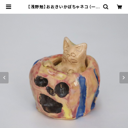
【浅野勉】おおきいかぼちゃネコ（一点
物陶器） | 工房集 kobosyu