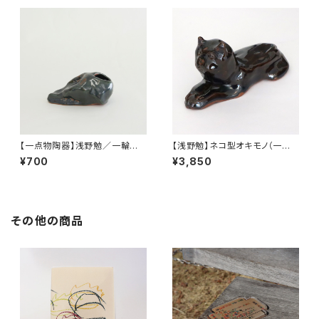
【一点物陶器】浅野勉／一輪挿し
【浅野勉】ネコ型オキモノ（一点
（横シルエット）
物陶器）
¥700
¥3,850
その他の商品