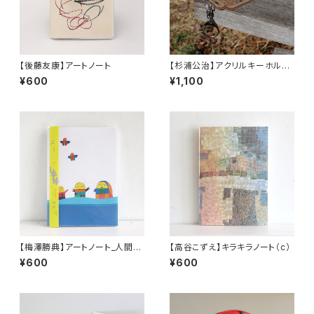
【後藤友康】アートノート
【杉浦公治】アクリルキーホルダ
ー
¥600
¥1,100
【梅澤勝典】アートノート_人間カ
【高谷こずえ】キラキラノート（c）
マキリ(a)
¥600
¥600