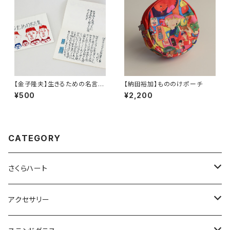
【金子隆夫】生きるための名言
【納田裕加】もののけポーチ
集。
¥500
¥2,200
CATEGORY
さくらハート
ペンダント
アクセサリー
ゴールド