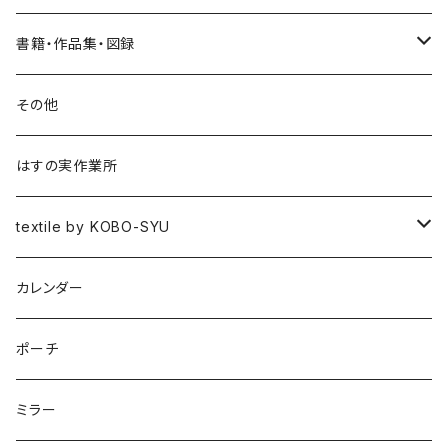
書籍・作品集・図録
書籍
その他
作品集
はすの実作業所
図録
textile by KOBO-SYU
HISASHI IGARASHI
カレンダー
ポーチ
ミラー