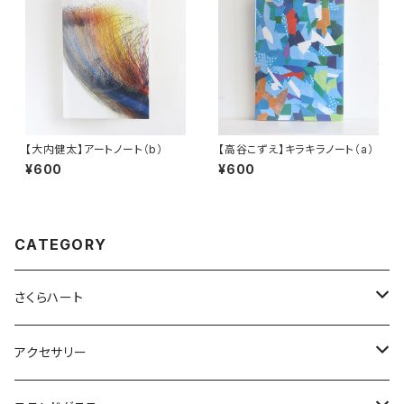
【大内健太】アートノート（b）
【高谷こずえ】キラキラノート（a）
¥600
¥600
CATEGORY
さくらハート
ペンダント
アクセサリー
ゴールド