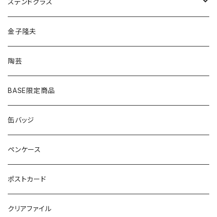
ピアス
ネックレス
ステンドグラス
シルバー
ゴールド
ピアス
アクセサリー
金子隆夫
シルバー
イヤリング
イヤリング
雑貨・小物
陶芸
ピアス
ヘアゴム
BASE限定商品
ネックレス
ポニーフック
缶バッジ
ヘアゴム
ブローチ
ペンケース
ポニーフック
ポストカード
クリアファイル