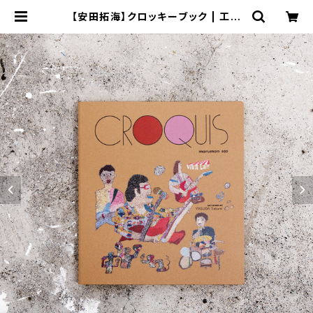
【安田拓海】クロッキーブック | 工房
集 kobosyu